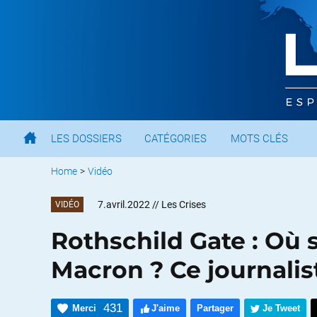
LES DOSSIERS
CATÉGORIES
MOTS CLÉS
Home
>
Vidéo
7.avril.2022
// Les Crises
VIDÉO
Rothschild Gate : Où s
Macron ? Ce journalis
431
Merci
J'aime
Partager
Je Tweet