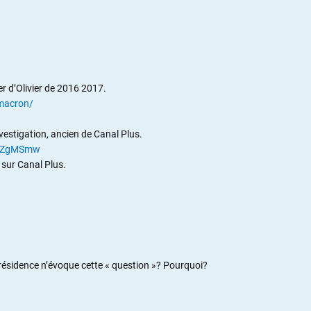
ier d’Olivier de 2016 2017.
-macron/
nvestigation, ancien de Canal Plus.
TbZgMSmw
 sur Canal Plus.
résidence n’évoque cette « question »? Pourquoi?