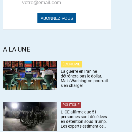
A LA UNE
ÉCONOMIE
La guerre en Iran ne
détrônera pas le dollar.
Mais Washington pourrait
s’en charger
POLITIQUE
L’ICE affirme que 51
personnes sont décédées
en détention sous Trump.
Les experts estiment ce
chiffre sous-estimé