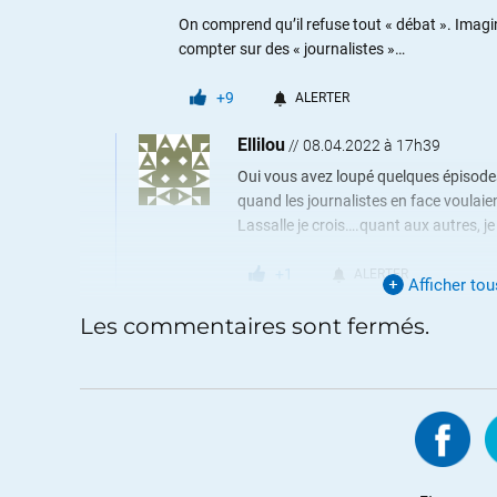
On comprend qu’il refuse tout « débat ». Imagi
compter sur des « journalistes »…
+9
ALERTER
Ellilou
//
08.04.2022 à 17h39
Oui vous avez loupé quelques épisodes
quand les journalistes en face voulaie
Lassalle je crois….quant aux autres, j
+1
ALERTER
Afficher to
Les commentaires sont fermés.
Leterrible
//
07.04.2022 à 14h36
« On » attend peut-être l’entre-deux tours… sup
Et alors…si l’opposant est Mélenchon…ça passe
Par contre si c’est Lepen ou Zemmour…ça cass