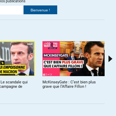
nos publications
haitable.
e fait-il que Macron après avoir aménagé l’ISF et le droit au secret
 pas réussi à faire sauter dans le droit de la presse « l’exception
s seuls journalistes + ou – des procès en diffamation ?… Ça aurait
jamais répondre aux questions qui dérangent, mais en plus pour
ions qui le met en cause.
mpagnie Gestion » a été radiée du RCS en date du 21-07-2017 et a
ustice française sache quoi que ce soit de cette « affaire »,
 Le scandale qui
McKinseyGate : C’est bien plus
P
 campagne de
grave que l’Affaire Fillon !
pa
In
e niveau d’acceptation de la corruption (aussi bien politique
 déjà démontré qu’ils sont capables de réélire des condamnés, mais
 ce genre d’affaires « glisse » sur eux.