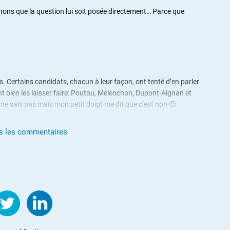
nons que la question lui soit posée directement… Parce que
. Certains candidats, chacun à leur façon, ont tenté d’en parler
nt bien les laisser faire: Poutou, Mélenchon, Dupont-Aignan et
e ne sais pas mais mon petit doigt me dit que c’est non 😉
us les commentaires
posant que Macron soit certifié d’y être!
..?
e..?