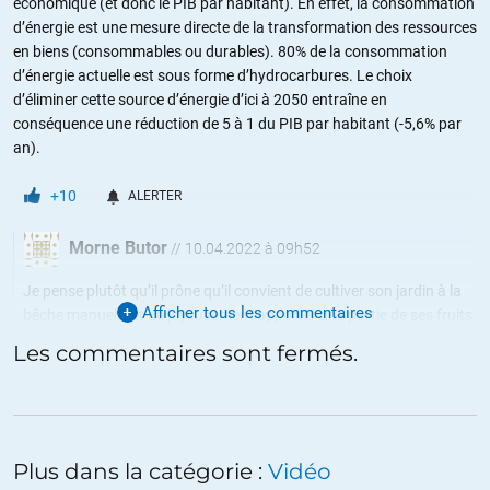
économique (et donc le PIB par habitant). En effet, la consommation
d’énergie est une mesure directe de la transformation des ressources
en biens (consommables ou durables). 80% de la consommation
d’énergie actuelle est sous forme d’hydrocarbures. Le choix
d’éliminer cette source d’énergie d’ici à 2050 entraîne en
conséquence une réduction de 5 à 1 du PIB par habitant (-5,6% par
an).
+10
ALERTER
Morne Butor
//
10.04.2022 à 09h52
Je pense plutôt qu’il prône qu’il convient de cultiver son jardin à la
Afficher tous les commentaires
bêche manuelle et de joyeusement apporter une partie de ses fruits
à son voisin en triporteur ou pousse-pousse à énergie musculaire…
Les commentaires sont fermés.
ALERTER
Plus dans la catégorie :
Vidéo
Myrkur34
//
09.04.2022 à 09h26