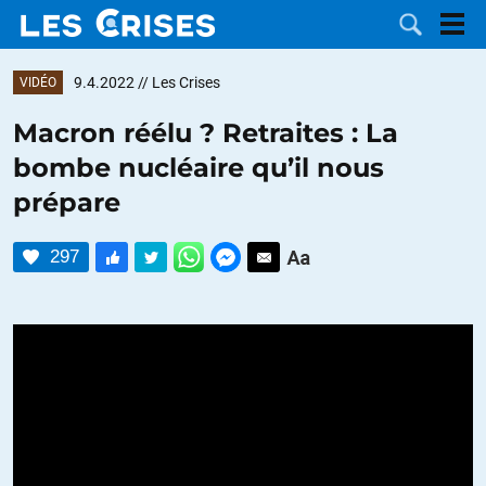
9.4.2022
// Les Crises
VIDÉO
Macron réélu ? Retraites : La
bombe nucléaire qu’il nous
LES
prépare
DOSSIERS
CATÉGORIES
297
MOTS CLÉS
NOUS
CONTACTER
FAIRE UN
DON