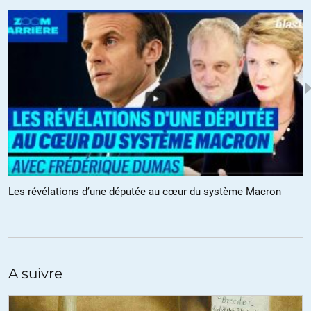
Donc aucune urgence concernant une réforme des retraites selon les
documents du COR expliqués par Olivier. Par contre les plus
impactés des deux sexes par le report à 65 ans du départ à la
retraite, sont ceux et celles qui meurent le plus tôt ou vivent en
mauvaise santé très tôt dans la retraite et donc qui cotisent en fait
pour ceux qui meurent le plus tard ou qui vivent très bien en bonne
santé le plus longtemps à la retraite.
Encore une captation insidieuse pour la classe la plus aisée.
Pour apporter de l’eau à la discussion statisticienne, l’intervention de
l’économiste Myret Zaki sur le « bidonnage » ou « l’enjolivement » des
indices, par exemple celui de l’inflation ou du chômage à un tel point
que l’on ne peut plus utiliser ces indices pour une vue d’ensemble ou
Les révélations d’une députée au cœur du système Macron
pour faire des comparaisons entre les époques et les pays.
https://www.youtube.com/watch?v=9u_UrufDdAI
+13
ALERTER
A suivre