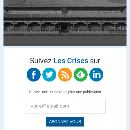
Votez, votez pour qui vous voulez à condition que ce soit pour le
« Camp du Bien »…
+17
ALERTER
gracques
//
10.04.2022 à 08h55
Ben tiens !
Suivez
Les Crises
sur
La retraite à 60 ans c’est la droite qui’la,instituée ?
Les 35 heures n’ont pas profitees à tous ?
Les ‘reformes » des retraites ces 40 dernières années n’ont elles pas
été menées par la droite avec la bénédiction de l’extrême droite ?
Qui voulait envoyer l’armee contre les gilets jaunes ? Melenchon ou
Suivez l'actu et ne ratez plus une publication
l’extreme’droite ?
+10
ALERTER
Brigitte
//
10.04.2022 à 17h32