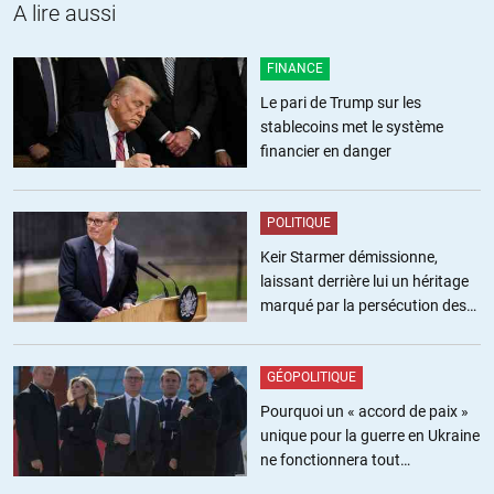
A lire aussi
que la démographie par rapport à un horizon de long terme.
J’étais arrivé au résultat (certainement très grossier) que l’âge de la
FINANCE
retraite n’était pas à reculer dans le temps, mais à avancer à 59 ans
pour arriver au même équilibre que celui visé en Allemagne.
Le pari de Trump sur les
stablecoins met le système
+2
ALERTER
financier en danger
POLITIQUE
Keir Starmer démissionne,
laissant derrière lui un héritage
marqué par la persécution des
militants pro-palestiniens
GÉOPOLITIQUE
Pourquoi un « accord de paix »
unique pour la guerre en Ukraine
ne fonctionnera tout
simplement pas