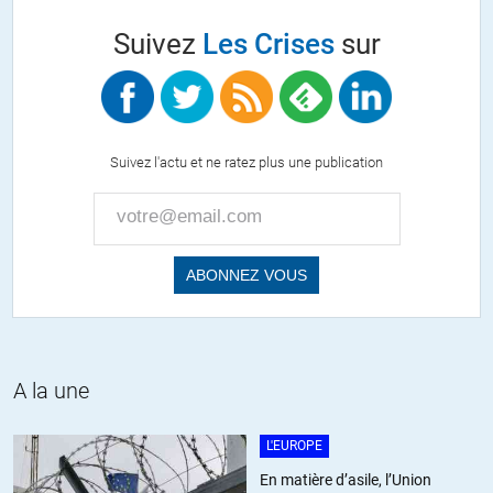
s’attendent à des jours difficiles et n’ont certainement pas
Suivez
Les Crises
sur
l’impression, comme certains le prétendent que « la reprise est là ».
ALERTER
Veig
//
15.07.2013 à 11h51
Suivez l'actu et ne ratez plus une publication
« En tout cas cette recherche de liquidité signifie que les entreprises
s’attendent à des jours difficiles »
Je n’y crois pas deux secondes. Ca fait quelques années déjà que
ces méthodes de management sévissent et qu’elles consistent pour
l’essentiel à présenter des comptes maquillés comme des camions
volés pour que les dirigeants puissent toucher leurs bonus.
Donc, la peur de l’avenir n’a rien à voir là-dedans, les comptes de
A la une
l’entreprise ne sont plus qu’un instrument de communication: on
n’est là que pour la satisfaction immédiate, par des artifices
L'EUROPE
d’affichage, des souhaits des actionnaires.
En matière d’asile, l’Union