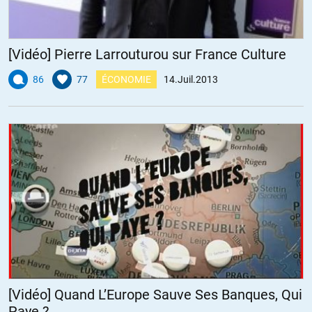
point 1.3
ALERTER
[Vidéo] Pierre Larrouturou sur France Culture
86
77
ÉCONOMIE
14.Juil.2013
Ivan
//
15.07.2013 à 11h36
Oui, c’est une reprise, ce témoignage a déjà été publié ici même.
ALERTER
Crapaud Rouge
//
15.07.2013 à 20h34
C’est effectivement une reprise, je me rappelle fort bien de ce texte
parce qu’il m’avait fait forte impression.
ALERTER
[Vidéo] Quand L’Europe Sauve Ses Banques, Qui
Paye ?