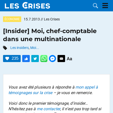
15.7.2013
// Les Crises
ÉCONOMIE
[Insider] Moi, chef-comptable
dans une multinationale
LES
Les insiders
,
Moi...
DOSSIERS
CATÉGORIES
235
MOTS CLÉS
NOUS
Vous avez été plusieurs à répondre à
mon appel à
témoignages sur la crise
– je vous en remercie.
CONTACTER
FAIRE UN
Voici donc le premier témoignage, d’insider…
DON
N’hésitez pas à
me contacter
, il n’est pas trop tard si