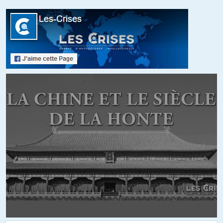
une peu plus de 10 ans que j’y suis. Je ne suis plus du tout en accord
avec mes principes, tout est « drivé » par le pognon, on cherche
constamment de l’économie, nous sommes dans des secteurs
industriels qui investissent pour l’avenir, nous sommes dans la
majeur partie des cas dans des contrats de 30 ans.
Comment peut-on offrir une rentabilité à 3 mois alors que nous
sommes sur du long term.
Ce système part en éclat, plus aucune valeur humaine.
J’ai l’impression que les grandes multinationales, sont de grosse
tirelire, on a amassé pendant des années du pognon, des hommes et
maintenant nous cherchons de la liquidité alors on vend tout pour
faire plaisir à nos chers actionnaires, BNP Paribas, Dassautl, Caisse
des dépôts, etc …
ALERTER
campaspe
//
15.07.2013 à 11h10
En tout cas cette recherche de liquidité signifie que les entreprises