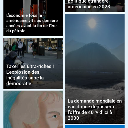
politique étrangère
américaine en 2023
L’économie fossile
américaine vit ses dernière
années avant la fin de l’ère
du pétrole
Taxer les ultra-riches !
L’explosion des
inégalités sape la
démocratie
La demande mondiale en
eau douce dépassera
l’offre de 40 % d’ici à
2030