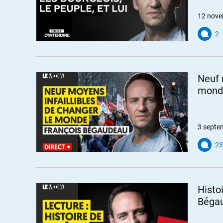
12 nove
2
Neuf 
monde
3 septe
23
Histo
Béga