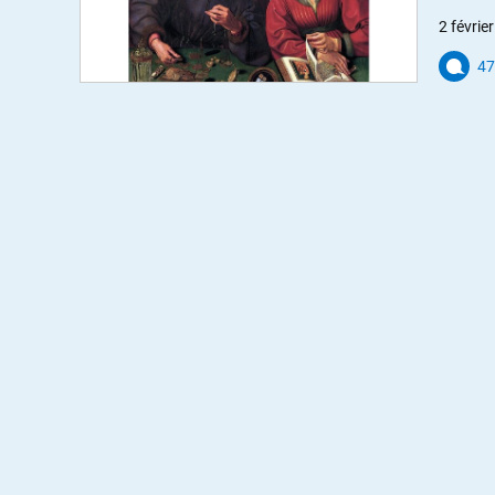
2 févrie
47