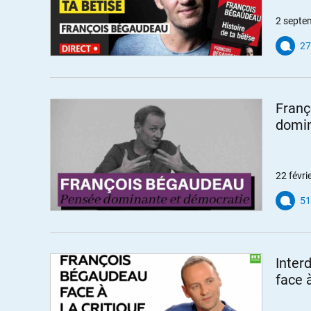
2 septe
27
Franç
domin
22 févri
51
Inter
face à