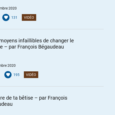
mbre 2020
131
VIDÉO
moyens infaillibles de changer le
 – par François Bégaudeau
mbre 2020
195
VIDÉO
ire de ta bêtise – par François
udeau