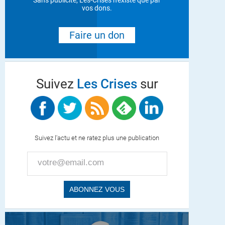
Sans publicité, Les-Crises n'existe que par
vos dons.
Faire un don
Suivez
Les Crises
sur
Suivez l'actu et ne ratez plus une publication