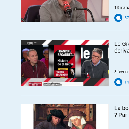
13 mars
57
Le Gr
écriv
8 févrie
14
La bo
? Par