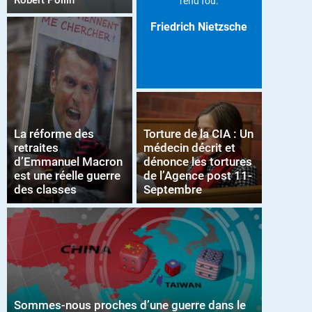
Robert Pollin
rend fou.
Friedrich Nietzsche
La réforme des
Torture de la CIA : Un
retraites
médecin décrit et
d’Emmanuel Macron
dénonce les tortures
est une réelle guerre
de l’Agence post 11-
des classes
Septembre
Sommes-nous proches d’une guerre dans le