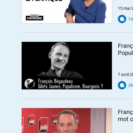
15 mai 
14
Franç
Popul
7 avril 
26
Franç
mot c