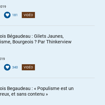
2019
181
VIDÉO
ois Bégaudeau : Gilets Jaunes,
isme, Bourgeois ? Par Thinkerview
2019
340
VIDÉO
ois Begaudeau : « Populisme est un
reux, et sans contenu »