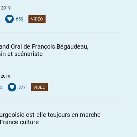
 2019
650
VIDÉO
and Oral de François Bégaudeau,
ain et scénariste
r 2019
3
377
VIDÉO
urgeoisie est-elle toujours en marche
 France culture