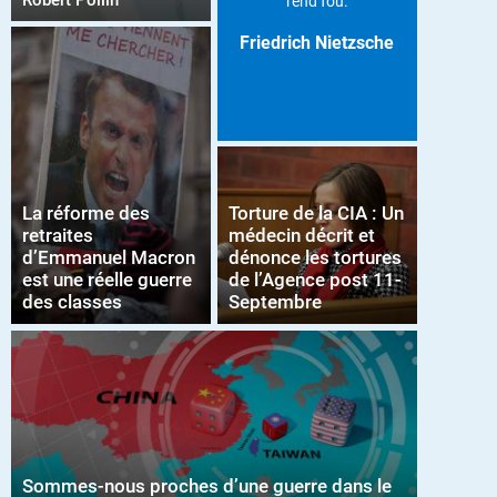
Robert Pollin
rend fou.
Friedrich Nietzsche
La réforme des
Torture de la CIA : Un
retraites
médecin décrit et
d’Emmanuel Macron
dénonce les tortures
est une réelle guerre
de l’Agence post 11-
des classes
Septembre
Sommes-nous proches d’une guerre dans le