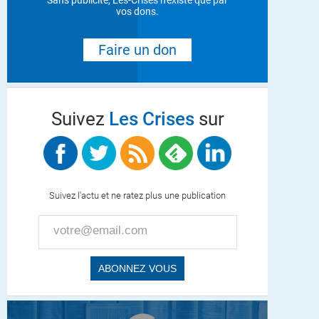
Sans publicité, Les-Crises n'existe que par
vos dons.
Faire un don
Suivez
Les Crises
sur
Suivez l'actu et ne ratez plus une publication