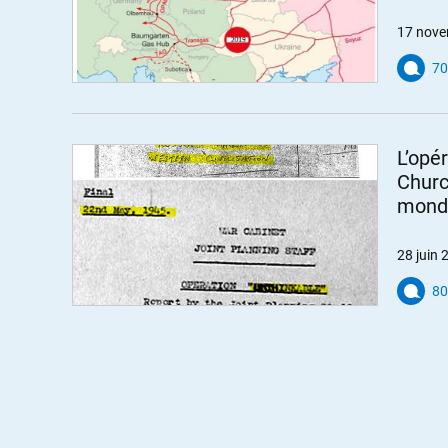
17 nove
70
L’opé
Churc
mondi
28 juin 
80