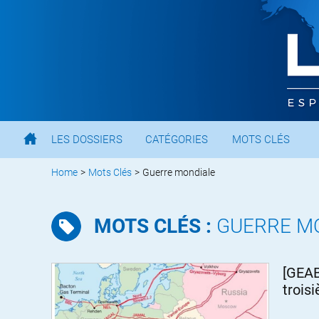
LES DOSSIERS
CATÉGORIES
MOTS CLÉS
Home
>
Mots Clés
>
Guerre mondiale
MOTS CLÉS :
GUERRE M
[GEAB
trois