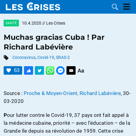
10.4.2020
// Les Crises
SANTÉ
Muchas gracias Cuba ! Par
Richard Labévière
LES
Coronavirus
,
Covid-19
,
SRAS-2
DOSSIERS
CATÉGORIES
63
MOTS CLÉS
Source :
Proche & Moyen-Orient, Richard Labévière
, 30-
NOUS
03-2020
CONTACTER
FAIRE UN
P
our lutter contre le Covid-19, 37 pays ont fait appel à
la médecine cubaine, priorité – avec l’éducation – de la
DON
Grande île depuis sa révolution de 1959. Cette crise