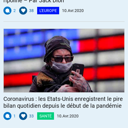
ripoliné – Par Jack Dion
2
38
L'EUROPE
10.Avr.2020
Coronavirus : les Etats-Unis enregistrent le pire
bilan quotidien depuis le début de la pandémie
1
33
SANTÉ
10.Avr.2020