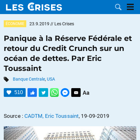
23.9.2019
// Les Crises
ÉCONOMIE
Panique à la Réserve Fédérale et
retour du Credit Crunch sur un
LES
océan de dettes. Par Eric
Toussaint
DOSSIERS
CATÉGORIES
Banque Centrale
,
USA
MOTS CLÉS
510
NOUS
Source :
CADTM, Eric Toussaint
, 19-09-2019
CONTACTER
FAIRE UN
DON