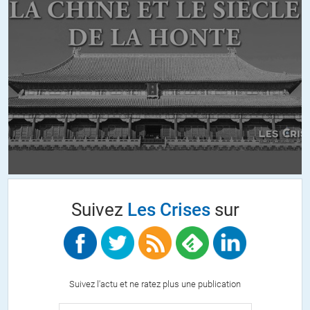
intellectuels qui s’abstiennent.
Je crois que cela résume la situation.
ALERTER
Ber
//
27.04.2017 à 11h58
Bien vu PEB!
N’est-ce pas là un vrai insoumis?
Les « biens pensants » ont cette fâcheuse tendance a vouloir faire
porter le chapeau aux futurs votes blancs ou aux abstentionnistes…
Suivez
Les Crises
sur
nous ne sommes pas en 2002…cette fois nous l’avons vu venir!
Alors je pense qu’il ne faut pas oublier le(s) quinquennat(s) passés
qui en sont (à mon sens) la première cause. Ils ont joué sur les peurs
(terrorisme, crise,…) dont ils sont en plus responsables, et les
meilleurs à ce jeu là on les connait…
Suivez l'actu et ne ratez plus une publication
Il ne faut pas faire semblant de se réveiller…quelle tristesse…