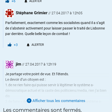
+6
ALERTER
Stéphane Grimier
//
27.04.2017 à 12h05
Parfaitement, exactement comme les socialistes quand il a s’agit
de s’abstenir activement pour laisser passer le traité de Lisbonne
par derrière. Quelle belle leçon de combat !
+3
ALERTER
jim
//
27.04.2017 à 12h19
Je partage votre point de vue. Et l’étends.
Le devoir d’un citoyen est :
1.de ne rien faire qui puisse servir à légitimer le système a-
démocratique actuel et la caste des politiciens/media, rien j’ai bien
dis
Afficher tous les commentaires
2.de faire « des choses » qui servent à délitigimer ce système a-
démocratique actuel et la caste des politiciens/media
Les commentaires sont fermés.