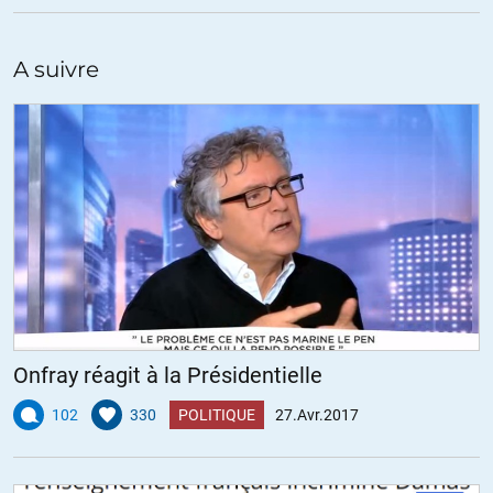
progrès social foulé aux pieds, combien déjà y avait-il de
personnes pour s’y opposer ?
A suivre
+3
ALERTER
raloul
//
28.04.2017 à 00h39
Bonjour !
Je suis helvète et les subtilités politiques de votre pays
m’echappent probablement. Mais franchement vos présidents se
moquent royalement d’une participation de 10, 30 ou 90%.
Techniquement ils ont gagné et sont donc les dirigeants légitimes
de votre pays, que vous le vouliez ou non et malgré la beauté des
Onfray réagit à la Présidentielle
postures morales et intellectuelles. N’oubliez pas que Pédalo 1er a
pu gouverner avec une cote de popularité de 10% ou moins, alors
102
330
POLITIQUE
27.Avr.2017
bon vu d’ici il semble manquer un immense truc à une large part de
vos concitoyens que j’appelerais « principe de réalité ». En toute
amitié évidemment, bon courage face à ce choix cornélien…