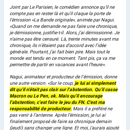
Joint par Le Parisien, le comédien annonce qu’il ne
compte pas en rester là et qu’il claque la porte de
l’émission «La Bande originale», animée par Nagui.
«Quand on me demande ne pas faire une chronique,
je démissionne, justifie-t-il. Alors, j’ai démissionné. Je
n’aime pas être censuré. Là, trente minutes avant ma
chronique, ils n’étaient pas d’accord avec l’idée
générale. Pourtant, j’ai fait bien pire. Mais tout le
monde est tendu en ce moment. Tant pis, ça va me
permettre de partir en vacances avant l’heure».
Nagui, animateur et producteur de l’émission, donne
une autre version. «Sur le coup,
je lui ai simplement
dit qu’il n’était pas clair sur l’abstention. Qu’il casse
Macron ou Le Pen, ok. Mais qu’il encourage
l’abstention, c’est faire le jeu du FN. C’est ma
responsabilité de producteur.
Mais il a préféré ne
pas venir à l’antenne. Après l’émission, je lui ai
finalement proposé de faire sa chronique demain
(jeudi) sans changer une ligne. Et moi, j’aurais ajouté