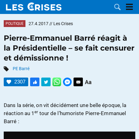
27.4.2017
// Les Crises
POLITIQUE
Pierre-Emmanuel Barré réagit à
la Présidentielle – se fait censurer
LES
et démissionne !
DOSSIERS
CATÉGORIES
PE Barré
2307
MOTS CLÉS
NOUS
Dans la série, on vit décidément une belle époque, la
er
réaction au 1
tour de l’humoriste Pierre-Emmanuel
CONTACTER
FAIRE UN
Barré :
DON