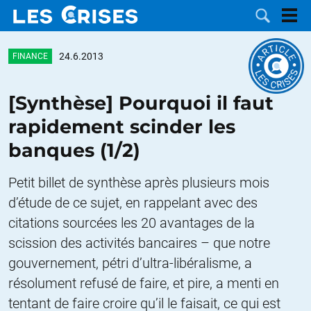
24.6.2013
FINANCE
[Synthèse] Pourquoi il faut
LES
rapidement scinder les
banques (1/2)
DOSSIERS
CATÉGORIES
Petit billet de synthèse après plusieurs mois
MOTS CLÉS
d’étude de ce sujet, en rappelant avec des
citations sourcées les 20 avantages de la
NOUS
scission des activités bancaires – que notre
CONTACTER
FAIRE UN
gouvernement, pétri d’ultra-libéralisme, a
résolument refusé de faire, et pire, a menti en
DON
tentant de faire croire qu’il le faisait, ce qui est