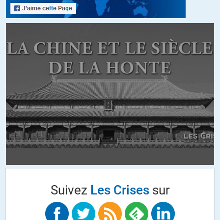
+10
ALERTER
Xavier
//
30.09.2015 à 15h54
Ne pas sous-estimer le nombre de placards dans les grandes
banques remplis de proches, frères, sœurs, cousin(e)s, conjoints de
« personnalités » politiques…
Les réponses aux appels d’offres pour la gestion de certains actifs
n’en sont que plus « pertinentes »… et le lobbying plus efficace.
La « fluidification des relations sociales » n’a pas cours qu’au
MEDEF pour la formation pro !…
+3
ALERTER
Suivez
Les Crises
sur
jave
//
30.09.2015 à 17h12