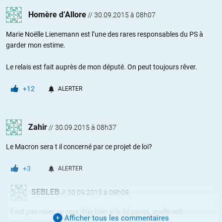
Homère d’Allore
//
30.09.2015 à 08h07
Marie Noëlle Lienemann est l’une des rares responsables du PS à
garder mon estime.
Le relais est fait auprès de mon député. On peut toujours rêver.
+12
ALERTER
Zahir
//
30.09.2015 à 08h37
Le Macron sera t il concerné par ce projet de loi?
+3
ALERTER
SEBLEB
//
30.09.2015 à 09h09
Faut pas rever, ce sera deja bien si la loi passe, quelle soit
Afficher tous les commentaires