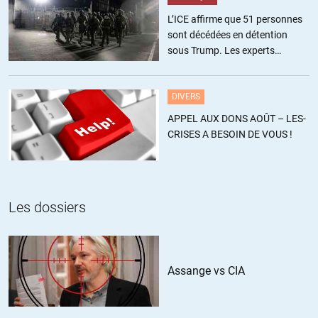
+9
ALERTER
L’ICE affirme que 51 personnes
sont décédées en détention
sous Trump. Les experts
Emmanuel
//
01.10.2015 à 00h29
estiment ce chiffre sous-estimé
Ce député Terrot me fait soudain désirer un effondrement global du
DIVERS
système bancaire, banques françaises incluses, histoire de lui
APPEL AUX DONS AOÛT – LES-
rabattre son caquet quant aux compétences unanimement
CRISES A BESOIN DE VOUS !
reconnues de ces géniaux banquiers.
De toute façon, avec une telle catastrophe il y aurait toujours des
malins pour dire que c’est la faute de la régulation (donc de l’Etat)
et que le marché laissé à lui-même n’aurait pas conduit à de telles
conséquences (idem 2008). La mauvaise foi est pareille à l’avidité
Les dossiers
chez certaines personnes : sans limite.
Par ailleurs, c’est moins une question de compétences que de
principes fondamentaux d’exercice du pouvoir, à l’instar de celui de
la séparation des pouvoirs. Principe n’est pas synonyme de procès
Assange vs CIA
d’intention.
+3
ALERTER