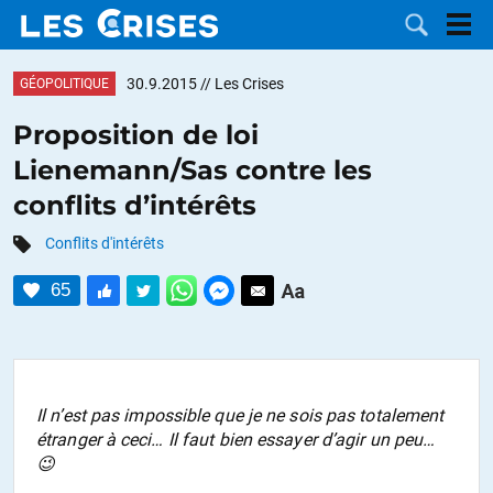
30.9.2015
// Les Crises
GÉOPOLITIQUE
Proposition de loi
Lienemann/Sas contre les
LES
conflits d’intérêts
DOSSIERS
CATÉGORIES
Conflits d'intérêts
65
MOTS CLÉS
NOUS
CONTACTER
FAIRE UN
Il n’est pas impossible que je ne sois pas totalement
étranger à ceci… Il faut bien essayer d’agir un peu…
DON
😉