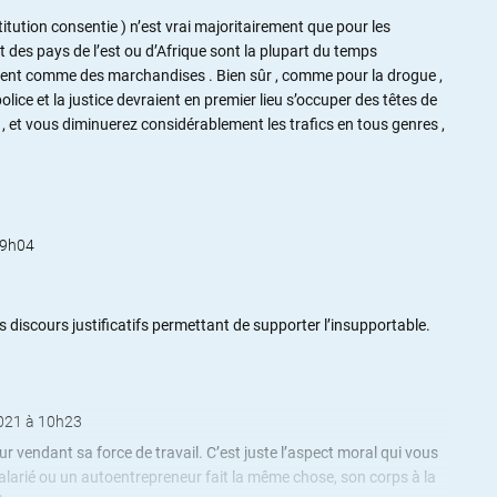
itution consentie ) n’est vrai majoritairement que pour les
 des pays de l’est ou d’Afrique sont la plupart du temps
itent comme des marchandises . Bien sûr , comme pour la drogue ,
a police et la justice devraient en premier lieu s’occuper des têtes de
 , et vous diminuerez considérablement les trafics en tous genres ,
09h04
des discours justificatifs permettant de supporter l’insupportable.
021 à 10h23
r vendant sa force de travail. C’est juste l’aspect moral qui vous
alarié ou un autoentrepreneur fait la même chose, son corps à la