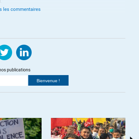
l.
us les commentaires
RTER
01.2021 à 10h35
s’échange contre de l’argent n’est pas du commerce. Un tueur à
n salarié ? Un vendeur de drogue est-il un salarié ?
doit-il proposer aux chômeurs et chômeuses de se prostituer ? Ce
séquence de l’argument, selon lequel la prostitution serait un
e un autre.
nos publications
tivités, certaines choses sont hors commerce. On ne peut pas
in, même librement. On ne peut pas proposer de se laisser couper
re rémunération non plus. N’est-ce pas une bonne chose ?
ALERTER
l
//
23.01.2021 à 11h06
oulant ou incluant les masses d’argents douteuses dans le PiB, la
ue ou le sexe en est induit en un commerce comme un autre