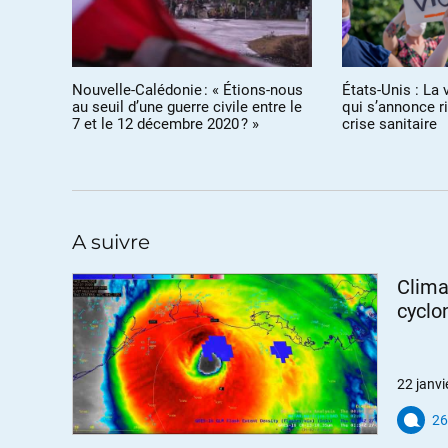
Nouvelle-Calédonie : « Étions-nous
États-Unis : La
Mr
au seuil d’une guerre civile entre le
qui s’annonce r
7 et le 12 décembre 2020 ? »
crise sanitaire
Le f
com
On a
Que 
« im
A suivre
Si d
le c
Monn
Clima
cho
cyclo
22 janvi
Gui
26