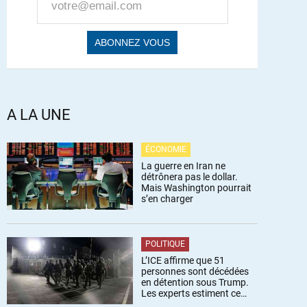
A LA UNE
ÉCONOMIE
La guerre en Iran ne
détrônera pas le dollar.
Mais Washington pourrait
s’en charger
POLITIQUE
L’ICE affirme que 51
personnes sont décédées
en détention sous Trump.
Les experts estiment ce
chiffre sous-estimé