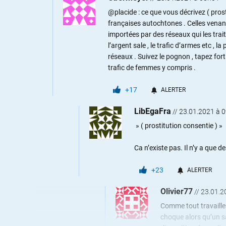
@placide : ce que vous décrivez ( prost
françaises autochtones . Celles venant
importées par des réseaux qui les tra
l’argent sale , le trafic d’armes etc , l
réseaux . Suivez le pognon , tapez fort
trafic de femmes y compris .
+17
ALERTER
LibEgaFra
//
23.01.2021 à 
» ( prostitution consentie ) »
Ca n’existe pas. Il n’y a que 
+23
ALERTER
Olivier77
//
23.01.2
Comme tout travailleu
choque alors qu’un s