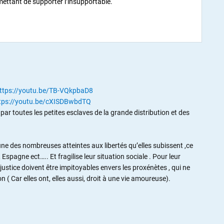
ermettant de supporter l’insupportable.
ttps://youtu.be/TB-VQkpbaD8
tps://youtu.be/cXISDBwbdTQ
par toutes les petites esclaves de la grande distribution et des
 une des nombreuses atteintes aux libertés qu’elles subissent ,ce
Espagne ect….. Et fragilise leur situation sociale . Pour leur
 justice doivent être impitoyables envers les proxénètes , qui ne
 Car elles ont, elles aussi, droit à une vie amoureuse).