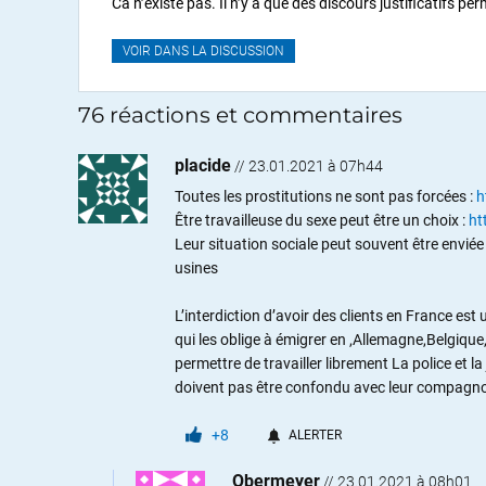
Ca n’existe pas. Il n’y a que des discours justificatifs p
VOIR DANS LA DISCUSSION
76 réactions et commentaires
placide
//
23.01.2021 à 07h44
Toutes les prostitutions ne sont pas forcées :
h
Être travailleuse du sexe peut être un choix :
ht
Leur situation sociale peut souvent être enviée 
usines
L’interdiction d’avoir des clients en France est
qui les oblige à émigrer en ,Allemagne,Belgique, 
permettre de travailler librement La police et la
doivent pas être confondu avec leur compagnon (
+8
ALERTER
Obermeyer
//
23.01.2021 à 08h01