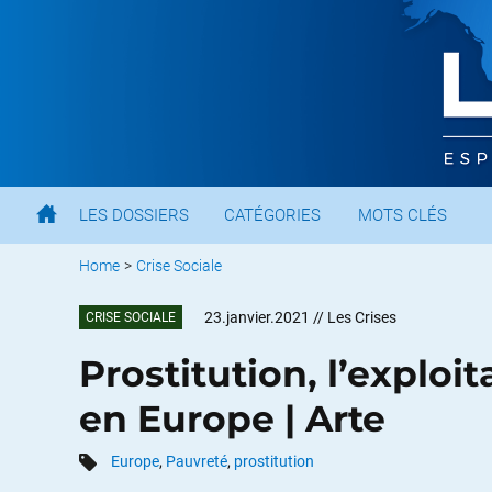
LES DOSSIERS
CATÉGORIES
MOTS CLÉS
Home
>
Crise Sociale
23.janvier.2021
// Les Crises
CRISE SOCIALE
Prostitution, l’exploi
en Europe | Arte
Europe
,
Pauvreté
,
prostitution