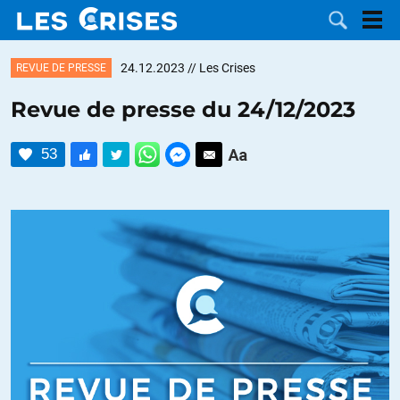
24.12.2023
// Les Crises
REVUE DE PRESSE
Revue de presse du 24/12/2023
LES
53
DOSSIERS
CATÉGORIES
MOTS CLÉS
NOUS
CONTACTER
FAIRE UN
DON