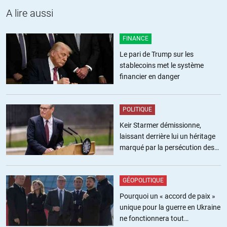
(pour lesquels je ne vote pas).. Ce n’est pas le cas de tous mes
A lire aussi
voisins, nouveaux venus chassés de Paris par les prix. Ils ont des «
idées ». Donc ils veulent changer la vie (la ville), vieux slogan politique
FINANCE
de gauche.
Le pari de Trump sur les
qui participe à ce genre de réunion ? Les râleurs, les insatisfaits. Et ça
stablecoins met le système
plait
financier en danger
+1
ALERTER
POLITIQUE
Keir Starmer démissionne,
BA
laissant derrière lui un héritage
//
27.12.2023 à 22h02
marqué par la persécution des
A propos de Jacques Delors, un des membres les plus célèbres du
militants pro-palestiniens
Parti Socialiste :
Jacques Delors a passé sa vie à dissoudre :
GÉOPOLITIQUE
– il a dissous la France dans l’Union Européenne
Pourquoi un « accord de paix »
– il a dissous le franc dans l’euro
unique pour la guerre en Ukraine
– il a dissous le Parti Socialiste : élection présidentielle de 2022 : Anne
ne fonctionnera tout
Hidalgo (PS) 616 478 voix, soit 1,74 % des suffrages exprimés