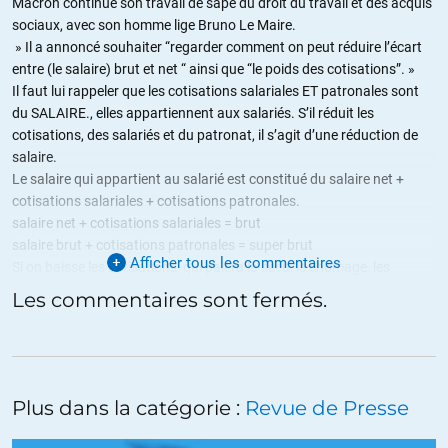
Macron continue son travail de sape du droit du travail et des acquis
sociaux, avec son homme lige Bruno Le Maire.
» Il a annoncé souhaiter “regarder comment on peut réduire l’écart
entre (le salaire) brut et net “ ainsi que “le poids des cotisations”. »
Il faut lui rappeler que les cotisations salariales ET patronales sont
du SALAIRE., elles appartiennent aux salariés. S’il réduit les
cotisations, des salariés et du patronat, il s’agit d’une réduction de
salaire.
Le salaire qui appartient au salarié est constitué du salaire net +
cotisations salariales + cotisations patronales.
salaire net + cotisations salariales = brut
salaire brut + cotisations patronales = super brut
Afficher tous les commentaires
Si on baisse les cotisations, qui paiera la sécu, le chômage, les
retraites ? les pauvres ? la dette ? l’UE ?
Les commentaires sont fermés.
Je serais curieux de connaitre l’évolution du super brut depuis
l’arrivée de Macron en 2017.
+22
ALERTER
Plus dans la catégorie :
Revue de Presse
Vercoquin
//
25.12.2023 à 01h59