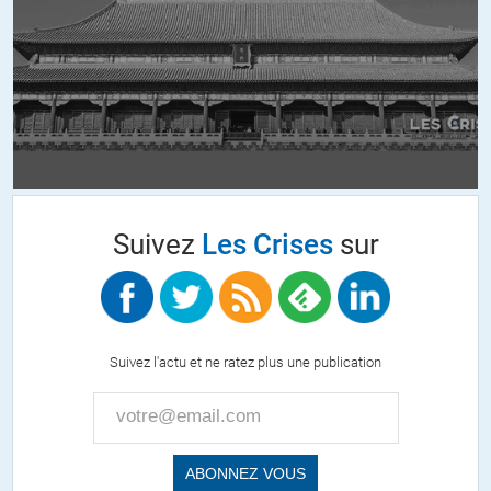
« Ce que la participation citoyenne apprend aux villes »…
Habitant à Grenoble, ville gouvernée par le grand démocrate Eric
Piolle (condamné par la justice ne l’oublions pas) et son équipe
municipale « à l’écoute de la population » les associations citoyennes
d’union de quartier sa battent depuis plusieurs années pour mettre
en place un RIC au niveau municipal..
Réponse de la mairie (pour résumer) : Allez vous faire foutre.
Suivez
Les Crises
sur
Pendant ce temps, le maire et ses adjoints balancent le fric (des
gueux stupides qui n’ont rien compris) dans des projets qui ne
servent qu’à faire la promotion personnelle des dirigeants et de
l’idéologie qui les anime.
Suivez l'actu et ne ratez plus une publication
Et comme il faut aller gratter les fonds de tiroirs pour récupérer
quelques €uros pour financer ce désastre et éviter que la ville ne soit
placée sous tutelle tous les moyens sont bons…
Il y a quelques mois, l’union de quartier a invite le maire à une réunion