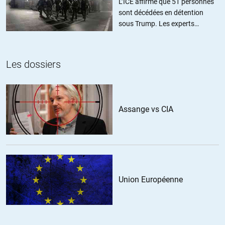
L’ICE affirme que 51 personnes
accueillir des contractuels de Vinci venant verbaliser ceux qui ne
sont décédées en détention
veulent pas se faire racketter.
sous Trump. Les experts
estiment ce chiffre sous-estimé
+2
ALERTER
Les dossiers
well
//
27.12.2023 à 11h41
« Démocratie : Ce que la participation citoyenne apprend aux villes »
Assange vs CIA
article typique du journal Le Monde
en faits de démocratie, faudrait plutôt dire bobocratie. Car qui
participe à ces réunions citoyennes ? Je dirais les insatisfaits, bref, la
gauche. Ce sont des gens qui arrivent chez vous (dans votre ville),
parce qu’ils l’ont choisie. Mais ce qu’ils y trouvent ne les satisfait pas
totalement, alors ils font des demandes. Et le maire est content de
les satisfaire.
Union Européenne
je le vois dans ma ville de banlieue. J’y suis né, et y vit toujours. Je me
satisfait de ce que j’ai trouvé à la naissance. En bref, je me suis
adapté à ma ville, et non l’inverse, ce qui est véritablement être écolo