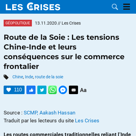
13.11.2020
// Les Crises
GÉOPOLITIQUE
Route de la Soie : Les tensions
Chine-Inde et leurs
LES
conséquences sur le commerce
frontalier
DOSSIERS
CATÉGORIES
Chine
,
Inde
,
route de la soie
MOTS CLÉS
110
NOUS
Source :
SCMP, Aakash Hassan
CONTACTER
FAIRE UN
Traduit par les lecteurs du site
Les Crises
DON
Les routes commerciales traditionnelles reliant l’Inde