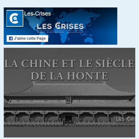
Il y a deux pays himalayens qui vivent de ces échanges commerciaux
terrestres avec la Chine, c’est le Pakistan et le Népal auquel les
chinois ont promis de construire une voie ferrée de Lhassa à
Katmandou. Chose que voit d’un très mauvais oeil l’Union indienne
qui considère la nouvelle république du Népal comme une sorte de
protectorat à l’instar du Bouthan… Les 3 470 kilomètres de frontières
entre la république populaire de Chine et l’Union indienne sont
hermétiquement fermés – hormis des marchés informels que décrit
le journaliste indien. Pourquoi cette fermeture ? Les frontières dans
cette région du monde ont été tracées par l’empire britannique et
font l’objet de nombreux litiges qui en fonction de la couleur politique
des gouvernements à New Delhi et des alliances stratégiques
signées avec l’impérialisme américain lequel a toujours considéré le
Tibet comme un front de guerre possible avec la Chine sont ravivés…
Nous sommes depuis l’élection du Premier ministre Narendra Modi
dans une de ces périodes où le boycott des produits chinois est
devenu une politique imposée à tous les indiens même et surtout
ceux vivant aux frontières.
+1
ALERTER