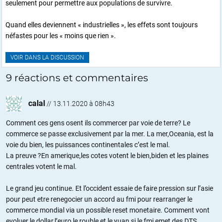
seulement pour permettre aux populations de survivre.
Quand elles deviennent « industrielles », les effets sont toujours
néfastes pour les « moins que rien ».
VOIR DANS LA DISCUSSION
9 réactions et commentaires
calal
//
13.11.2020 à 08h43
Comment ces gens osent ils commercer par voie de terre? Le
commerce se passe exclusivement par la mer. La mer,Oceania, est la
voie du bien, les puissances continentales c’est le mal.
La preuve ?En amerique,les cotes votent le bien,biden et les plaines
centrales votent le mal.
Le grand jeu continue. Et l’occident essaie de faire pression sur l’asie
pour peut etre renegocier un accord au fmi pour rearranger le
commerce mondial via un possible reset monetaire. Comment vont
evoluer le dollar,l’euro,le rouble et le yuan si le fmi emet des DTS