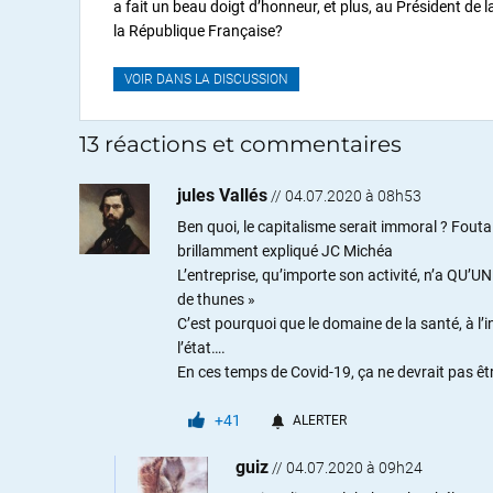
a fait un beau doigt d’honneur, et plus, au Président de l
la République Française?
VOIR DANS LA DISCUSSION
13 réactions et commentaires
jules Vallés
//
04.07.2020 à 08h53
Ben quoi, le capitalisme serait immoral ? Fouta
brillamment expliqué JC Michéa
L’entreprise, qu’importe son activité, n’a QU’UN
de thunes »
C’est pourquoi que le domaine de la santé, à l’
l’état….
En ces temps de Covid-19, ça ne devrait pas être 
+41
ALERTER
guiz
//
04.07.2020 à 09h24