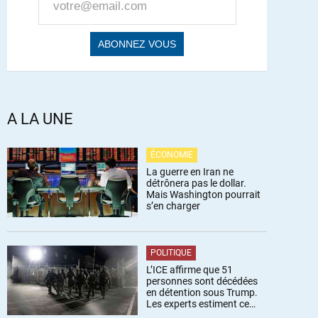
A LA UNE
ÉCONOMIE
La guerre en Iran ne
détrônera pas le dollar.
Mais Washington pourrait
s’en charger
POLITIQUE
L’ICE affirme que 51
personnes sont décédées
en détention sous Trump.
Les experts estiment ce
chiffre sous-estimé