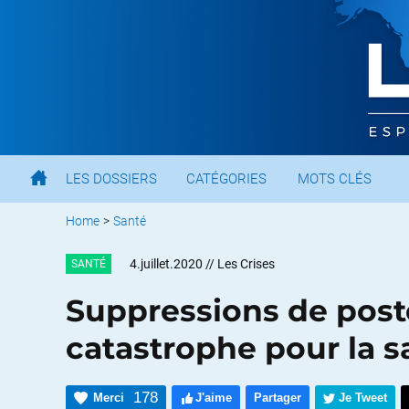
LES DOSSIERS
CATÉGORIES
MOTS CLÉS
Home
>
Santé
4.juillet.2020
// Les Crises
SANTÉ
Suppressions de poste
catastrophe pour la s
178
Merci
J'aime
Partager
Je Tweet