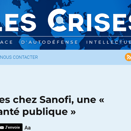
NOUS CONTACTER
s chez Sanofi, une «
anté publique »
J'envoie