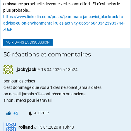
croissance perpétuelle devenue verte sans effort. Et c’est hélas le
plus probable…
https://www.linkedin.com/posts/jean-marc-jancovici_blackrock-to-
advise-eu-on-environmental-rules-activity-6655460403423903744-
zUcF
VOIR DANS LA DISCUSSION
50 réactions et commentaires
jackyjack
//
15.04.2020 à 13h24
bonjour les-crises
c’est dommage que vos articles ne soient jamais datés
on ne sait jamais s’ils sont récents ou anciens
sinon , merci pour le travail
+5
ALERTER
rolland
//
15.04.2020 à 13h43