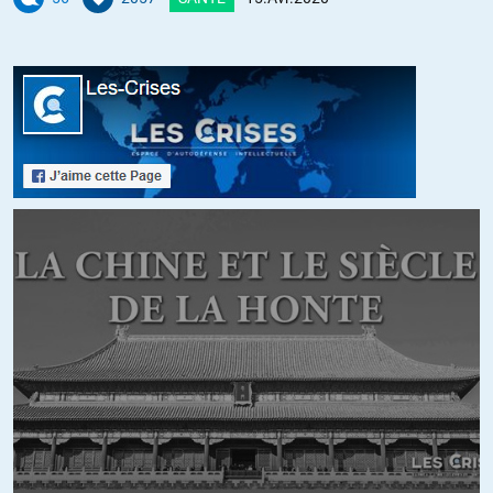
Redemptoris.
Le communisme nie toute transcendance. Il est l’antithèse du
Catholicisme plaçant (en théorie) l’homme sans Dieu au centre de
tout.
ALERTER
RGT
//
15.04.2020 à 15h26
Je ne vois qu’une grande zone vide au dessous du titre, la vidéo ne
serait-elle pas réservée aux fèce-bouqueux ou n’aurait-elle pas été
supprimée après la parution de l’article ?
Dommage car même si Gaël Giraud est très « partisan » (prêtre
jésuite revendiqué – il a le courage d’affirmer clairement ses
positions ce qui est à son honneur) ses analyses économiques,
sociales et écologiques sont d’une grande pertinence.
+3
ALERTER