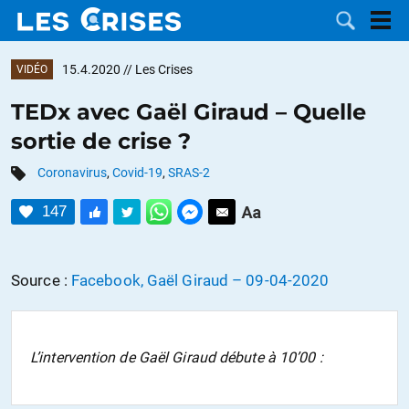
15.4.2020
// Les Crises
VIDÉO
TEDx avec Gaël Giraud – Quelle
sortie de crise ?
LES
Coronavirus
,
Covid-19
,
SRAS-2
DOSSIERS
CATÉGORIES
147
MOTS CLÉS
Source :
Facebook, Gaël Giraud – 09-04-2020
NOUS
CONTACTER
FAIRE UN
L’intervention de Gaël Giraud débute à 10’00 :
DON