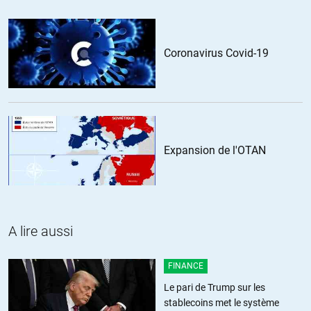
fanfan
//
15.04.2020 à 20h19
Coronavirus Covid-19
Jean-Marc Jancovici :
« Via le site du Guardian, on apprend que Blackrock, le plus gros
gestionnaire d’actifs au monde, vient de remporter un contrat
auprès de la Commission Européenne pour (en anglais) :
— integrating environmental, social and governance (ESG) risks
into EU banks’ risks management processes;
— integrating ESG risks into EU prudential supervision;
Expansion de l'OTAN
— integrating ESG objectives into EU banks’ business strategies
and investment policies.
(
https://lnkd.in/gdxFDJa
)
Si ce n’est pas un poisson d’avril (la notification est publiée le 1er
A lire aussi
avril !), on en reste assis. La Commission décide ainsi :
– de confier à un américain le soin de suggérer des règles
prudentielles pour l’Europe,
FINANCE
– de confier à un gestionnaire d’actifs le soin de suggérer les
Le pari de Trump sur les
règles pour qu’il fasse son métier en intégrant la « durabilité »,
stablecoins met le système