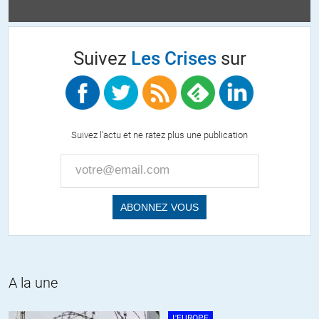
anatole27
//
15.04.2020 à 15h48
Suivez
Les Crises
sur
Bonjour RGT il suffit de cliquer sur la Ligne SOURCE en bleu
c’est très intéressant
+1
ALERTER
Suivez l'actu et ne ratez plus une publication
GG
//
15.04.2020 à 16h30
Ici :
https://www.facebook.com/TEDxClermont/videos/2403610206793
ALERTER
A la une
tepavac
//
15.04.2020 à 17h15
https://www.youtube.com/watch?v=KEPGH_CgDmE
L'EUROPE