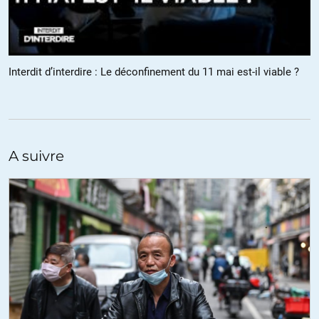
étrangère à ces communistes là. Ou alors la hierarchie des ennemis
n’est pas celle du sens commun ni du peuple. Y a qu’à voir les
risettes avé macron d’un coté et les leviers de boucliers
pavloviennes de l’autre.
Interdit d’interdire : Le déconfinement du 11 mai est-il viable ?
+11
ALERTER
BONOBO
//
16.04.2020 à 16h40
Q10Il n y a plus beaucoup de chrétiens… Et de communistes ?…….
A suivre
Et tous les assoiffés ?.. Les buveurs d eau de source.. De
préférence marque Cristaline…
Ils sont chrétiens et communistes à la fois..
Mon argument tombe a l eau?….. Non
Cristaline….. Christ…. Staline…..
ALERTER
Anouchka
//
15.04.2020 à 17h34