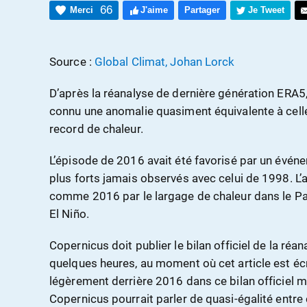
66
Merci
J'aime
Partager
Je Tweet
Source :
Global Climat, Johan Lorck
D’après la réanalyse de dernière génération ERA5
connu une anomalie quasiment équivalente à cel
record de chaleur.
L’épisode de 2016 avait été favorisé par un événe
plus forts jamais observés avec celui de 1998. L’
comme 2016 par le largage de chaleur dans le Pa
El Niño.
Copernicus doit publier le bilan officiel de la réa
quelques heures, au moment où cet article est écr
légèrement derrière 2016 dans ce bilan officiel ma
Copernicus pourrait parler de quasi-égalité entre