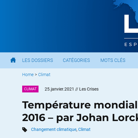
LES DOSSIERS
CATÉGORIES
MOTS CLÉS
Home
>
Climat
25.janvier.2021
// Les Crises
CLIMAT
Température mondial
2016 – par Johan Lorc
Changement climatique
,
Climat