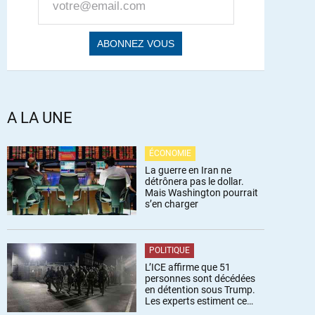
A LA UNE
ÉCONOMIE
La guerre en Iran ne
détrônera pas le dollar.
Mais Washington pourrait
s’en charger
POLITIQUE
L’ICE affirme que 51
personnes sont décédées
en détention sous Trump.
Les experts estiment ce
chiffre sous-estimé