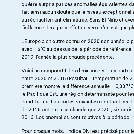
qu’être surpris par ces anomalies équivalentes dan
fait ainsi aucun doute que le niveau exceptionnel
au réchauffement climatique. Sans El Niño et avec
l’influence des gaz à effet de serre n’en est que 
L’Europe a en outre connu en 2020 son année la p
avec 1,6°C au-dessus de la période de référence
2019, l’année la plus chaude précédente.
Voici un comparatif des deux années. Les cartes 
entre 2020 et 2016 (Résultat = température de 2
première montre la différence annuelle – 0,007°C
le Pacifique Est, une région déterminante pour l
court terme. Les cartes suivantes montrent les d
de 2016 ont été plus chauds que 2020 ; six mois
2016. Les anomalies sont relatives à la période 
Pour chaque mois, l’indice ONI est précisé pour l