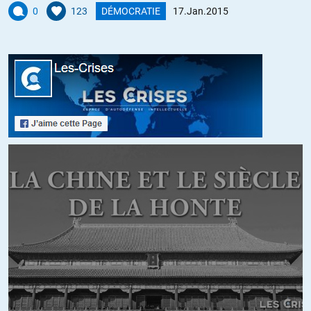
0
123
DÉMOCRATIE
17.Jan.2015
Chris
//
19.01.2015 à 18h24
Valeurs, dites-vous ?
De quelles valeurs parle-t-on ?
N’est-ce pas plutôt celles du Cac 40, Dow Jones, Nasdaq, etc…
?
Parce que celles qu’on étouffe, piétine et ridiculise
quotidiennement, tout en les psalmodiant dans les moments
de liturgie républicaine, je ne me demande où elles sont
passées !
+10
atomix
//
19.01.2015 à 13h57
Vous auriez dû écouter « toto caca ». Il explique que Dieu
n’existe pas.
Dès lors, toute action même bonne, devient pervertit si elle fait
en son nom.