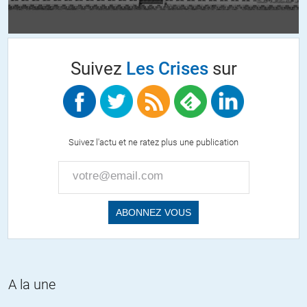
C’est la base même de la religion, on fait un petit mensonge
sympa pour ensuite en faire un bien salace.
Suivez
Les Crises
sur
+4
philv
//
19.01.2015 à 17h28
Suivez l'actu et ne ratez plus une publication
Ils seraient resté dans l’esprit de la couverture avec « même
soeur Emmanuelle pardonne : elle sera la premiére vierge à
s’offrir aux terroristes » j’aurais souri
+3
Calz
//
19.01.2015 à 01h11
A la une
Ce n’est pas pour défendre le dessin (que j’avais déjà vu il y a un