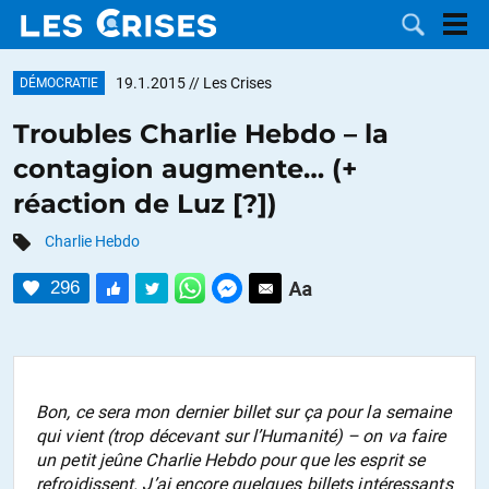
19.1.2015
// Les Crises
DÉMOCRATIE
Troubles Charlie Hebdo – la
contagion augmente… (+
LES
réaction de Luz [?])
DOSSIERS
CATÉGORIES
Charlie Hebdo
296
MOTS CLÉS
NOUS
CONTACTER
FAIRE UN
Bon, ce sera mon dernier billet sur ça pour la semaine
qui vient (trop décevant sur l’Humanité) – on va faire
DON
un petit jeûne Charlie Hebdo pour que les esprit se
refroidissent. J’ai encore quelques billets intéressants