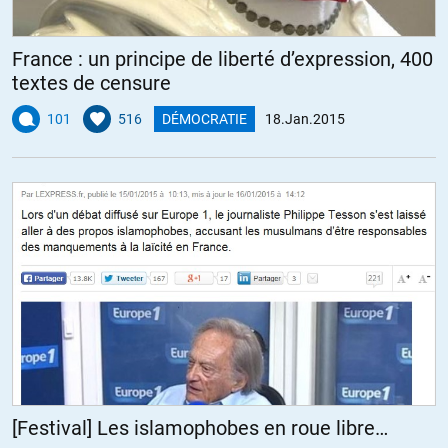
France : un principe de liberté d’expression, 400
dan
//
19.01.2015 à 07h02
textes de censure
Evidemment ces très à gauche, pourtant j’y suis moi aussi, sont
101
516
DÉMOCRATIE
18.Jan.2015
révoltés par les morts ici mais se foutent complètement de ceux,
beaucoup plus nombreux qui ont lieux en Afrique et ailleurs. A
part ça ils ne sont nullement racistes. C’est sans doute cela les
« valeurs » de gauche.
+20
aaaa
//
19.01.2015 à 10h33
Manquerait plus qu’on leur assigne ces morts sur leurs
consciences 😉
+2
[Festival] Les islamophobes en roue libre…