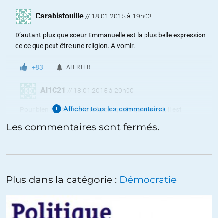
Carabistouille
//
18.01.2015 à 19h03
D’autant plus que soeur Emmanuelle est la plus belle expression
de ce que peut être une religion. A vomir.
+83
ALERTER
Al1C21
//
18.01.2015 à 20h00
Afficher tous les commentaires
Pour bien bouffer de la religion, quelle qu’elle soit, il est
indispensable d’en bouffer surtout « la plus belle expression » !
Les commentaires sont fermés.
+15
Carabistouille
//
18.01.2015 à 20h05
Plus dans la catégorie :
Démocratie
Et pourquoi faudrait-il absolument en bouffer du moment
qu’elle est bénéfique? C’est pas un peu crétin comme
raisonnement. C’est à dire que vous ne savez même plus
pourquoi il faut bouffer du curé, mais il faut en bouffer quand