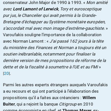
conservateur John Major de 1990 à 1993. «
Mon amitié
avec
Lord Lamont of Lerwick
, Tory et eurosceptique
pur jus, le Chancelier qui avait permis à la Grande-
Bretagne d’échapper au Système monétaire européen,
s’accordait mal avec mon image d’extrême-gauchiste.
»
Varoufakis souligne l’importance de la collaboration
avec Norman Lamont : «
J’ai passé 162 jours à la tête
du ministère des Finances et Norman a toujours été un
soutien inébranlable, notamment pour finaliser la
dernière version de mes propositions de réforme de la
dette et de la fiscalité à soumettre à l’UE et au FMI
»
|
20
|.
Parmi les autres experts étrangers auxquels Varoufakis
a eu recours et qui ont participé à l’élaboration des
propositions qu’il a faites aux créanciers :
Willem
Buiter
, qui a rejoint la banque
Citigroup
en 2010
comme économiste en chef, et
Thomas Mayer
, ex-