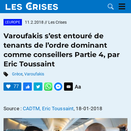
11.2.2018
// Les Crises
L'EUROPE
Varoufakis s’est entouré de
tenants de l’ordre dominant
LES
comme conseillers Partie 4, par
Eric Toussaint
DOSSIERS
CATÉGORIES
Grèce
,
Varoufakis
MOTS CLÉS
77
NOUS
Source :
CADTM, Eric Toussaint
, 18-01-2018
CONTACTER
FAIRE UN
DON