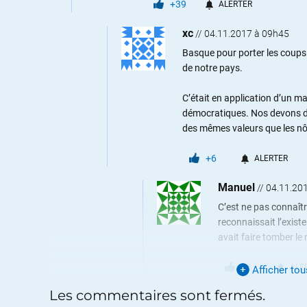
+39
ALERTER
xc
//
04.11.2017 à 09h45
Basque pour porter les coups 
de notre pays.
C’était en application d’un m
démocratiques. Nos devons d
des mêmes valeurs que les nô
+6
ALERTER
Manuel
//
04.11.20
C’est ne pas connaîtr
reconnaissait l’existe
avait faire tomber le
+6
ALE
Afficher to
Les commentaires sont fermés.