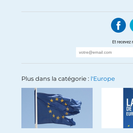
Xuu
//
05.11.2017 à
elle avait simplement
+2
ALE
Et recevez 
Crapaud Rouge
//
04.11.2017 à 06h58
Un article de Bastamag, « Catalogne : comment e
(
https://www.bastamag.net/Catalogne-commen
prenais les indépendantistes pour des « idiots 
l’article explique :
Plus dans la catégorie :
l'Europe
– « Ainsi, le PP a toujours fermé toutes les po
de son indépendance. »
– « En obtenant gain de cause devant la Cour c
jusqu’alors n’emportait l’adhésion que de 15 %
– « La crise économique aidant, les alternativ
corruption et à ses politiques d’austérité, l
« la solution ». »
Maintenant je « comprends » les indépendantist