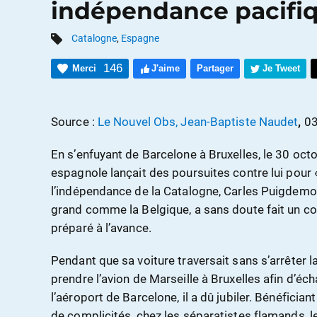
indépendance pacifi
Catalogne
,
Espagne
146
Merci
J'aime
Partager
Je Tweet
Source :
Le Nouvel Obs, Jean-Baptiste Naudet
,
03
En s’enfuyant de Barcelone à Bruxelles, le 30 oct
espagnole lançait des poursuites contre lui pour 
l’indépendance de la Catalogne, Carles Puigdemont
grand comme la Belgique, a sans doute fait un co
préparé à l’avance.
Pendant que sa voiture traversait sans s’arrêter la
prendre l’avion de Marseille à Bruxelles afin d’é
l’aéroport de Barcelone, il a dû jubiler. Bénéficia
de complicités, chez les séparatistes flamands, l