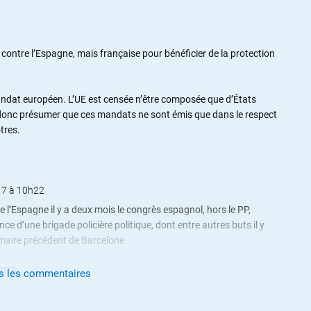
contre l’Espagne, mais française pour bénéficier de la protection
andat européen. L’UE est censée n’être composée que d’États
onc présumer que ces mandats ne sont émis que dans le respect
tres.
17 à 10h22
e l’Espagne il y a deux mois le congrès espagnol, hors le PP,
nce d’une brigade policière politique, dont entre autres buts il y
 maire précédent de Barcelone
RTER
us les commentaires