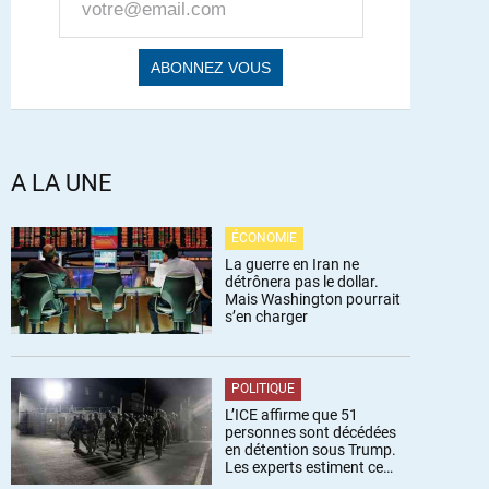
A LA UNE
ÉCONOMIE
La guerre en Iran ne
détrônera pas le dollar.
Mais Washington pourrait
s’en charger
POLITIQUE
L’ICE affirme que 51
personnes sont décédées
en détention sous Trump.
Les experts estiment ce
chiffre sous-estimé