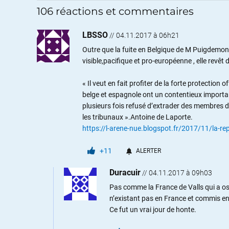
106 réactions et commentaires
LBSSO
//
04.11.2017 à 06h21
Outre que la fuite en Belgique de M Puigdemo
visible,pacifique et pro-européenne , elle revê
« Il veut en fait profiter de la forte protection 
belge et espagnole ont un contentieux importan
plusieurs fois refusé d’extrader des membres d’
les tribunaux ».Antoine de Laporte.
https://l-arene-nue.blogspot.fr/2017/11/la-r
+11
ALERTER
Duracuir
//
04.11.2017 à 09h03
Pas comme la France de Valls qui a osé
n’existant pas en France et commis e
Ce fut un vrai jour de honte.