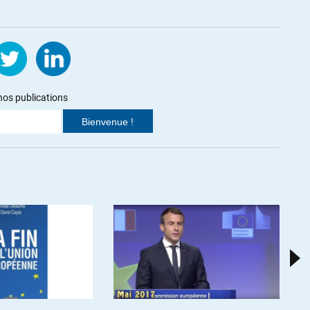
 08h25
 participé à des meetings….
RTER
nos publications
n est-on arrivé là ? »,
t-en-est-on-arrive-la
), me fait désormais hésiter. Avant, je
», tant ça me semblait irréaliste de vouloir l’indépendance. Mais
rtes d’une autonomie accrue de la Catalogne et à plus forte raison
onstitutionnelle, le PP ravive la revendication d’indépendance qui
 des Catalans. »
es () échouant à imposer une option de remplacement au PP, à sa
’indépendantisme s’est imposé auprès de nombreux Catalans comme
es, je les imagine motivés par une colère entretenue de longue