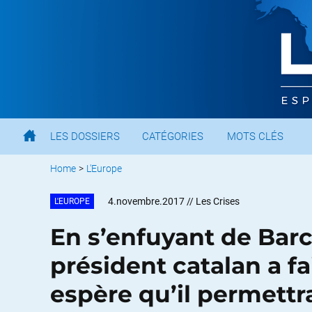
LES DOSSIERS
CATÉGORIES
MOTS CLÉS
Home
>
L'Europe
4.novembre.2017
// Les Crises
L'EUROPE
En s’enfuyant de Barc
président catalan a fa
espère qu’il permettr