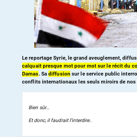
Le reportage Syrie, le grand aveuglement, diffusé
calquait presque mot pour mot sur le récit du co
Damas
. Sa
diffusion
sur le service public interr
conflits internationaux les seuls miroirs de no
Bien sûr…
Et donc, il faudrait l’interdire..