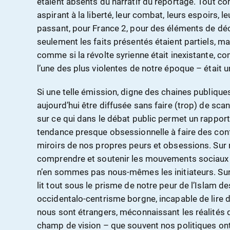
étaient absents du narratif du reportage. Tout co
aspirant à la liberté, leur combat, leurs espoirs, 
passant, pour France 2, pour des éléments de dé
seulement les faits présentés étaient partiels, ma
comme si la révolte syrienne était inexistante, c
l’une des plus violentes de notre époque – était un
Si une telle émission, digne des chaines publique
aujourd’hui être diffusée sans faire (trop) de sca
sur ce qui dans le débat public permet un rapport 
tendance presque obsessionnelle à faire des confl
miroirs de nos propres peurs et obsessions. Sur 
comprendre et soutenir les mouvements sociaux 
n’en sommes pas nous-mêmes les initiateurs. Su
lit tout sous le prisme de notre peur de l’Islam 
occidentalo-centrisme borgne, incapable de lire
nous sont étrangers, méconnaissant les réalités 
champ de vision – que souvent nos politiques ont