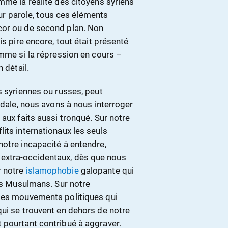
mme la réalité des citoyens syriens
leur parole, tous ces éléments
cor ou de second plan. Non
is pire encore, tout était présenté
omme si la répression en cours –
 détail.
s syriennes ou russes, peut
ndale, nous avons à nous interroger
aux faits aussi tronqué. Sur notre
its internationaux les seuls
notre incapacité à entendre,
extra-occidentaux, dès que nous
r notre
islamophobie
galopante qui
des Musulmans. Sur notre
 des mouvements politiques qui
qui se trouvent en dehors de notre
 pourtant contribué à aggraver.