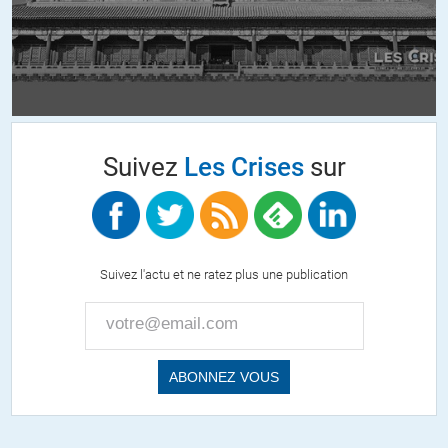
+5
Silk
//
07.01.2016 à 23h08
On s’aperçoit surtout qu’il s’agit de discours stupides mis en
avant par nos médias.
Ainsi notre périmètre de réflexion s’arrête à ces déclarations et
Suivez
Les Crises
sur
à condamner les inepties ou bêtises dites ici ou là au lieu de se
poser des questions telles que :
– pourquoi ces attentats contre nous.
– comment ces personnes ont réussi à commettre ces
attentats alors que les terroristes étaient « connus des
Suivez l'actu et ne ratez plus une publication
services »
– y aurait-il eu des moyens de prevenir ces attentats.
-la sécurité (pour Charlie hebdo mais aussi le bataclan) était-
elle correctement assurée ?
Et d’autres questions encore suivant l’angle de réflexion.
Mais ces déclarations inintéressantes mises en avant par les
médias (au détriments d’autres réflexions occultées) ne sert