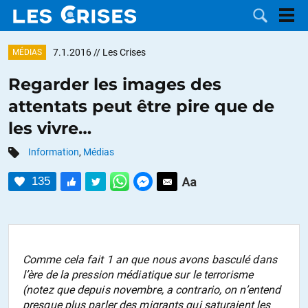
7.1.2016
// Les Crises
MÉDIAS
Regarder les images des
attentats peut être pire que de
LES
les vivre…
DOSSIERS
CATÉGORIES
Information
,
Médias
135
MOTS CLÉS
NOUS
CONTACTER
FAIRE UN
Comme cela fait 1 an que nous avons basculé dans
l’ère de la pression médiatique sur le terrorisme
DON
(notez que depuis novembre, a contrario, on n’entend
presque plus parler des migrants qui saturaient les