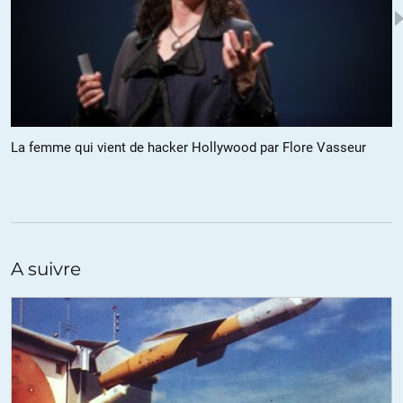
Tonton poupou
//
07.01.2016 à 10h51
« A cause de notre politique d’agression internationale
permanente » :
La mission dont nous nous croyons investit : L’universalisme des
droits de l’homme……… !????? ………. Que penser de la notion
totalitaire de la proclamation de l’universalisme qui condamne ceux
La femme qui vient de hacker Hollywood par Flore Vasseur
et celles qui le proclame à une guerre permanente………… et
incessante dans ……. tout l’univers !!!!!!!
Mais personne n’aime les missionnaires armés !!!!!!!! La haine
s’acquiert autant par les bonnes oeuvres que par les mauvaises !
N’est ce pas ?
Si dans le terrorisme est implicitement contenu la notion de terreur.
A suivre
Votre interrogation : « Alors qui sont les premiers et véritables
terroristes ? » Mérite une réponse qui assurément dérange
beaucoup d »esprits formatés dans leur petit confort de pensées
étroites en occident.
+18
ALERTER