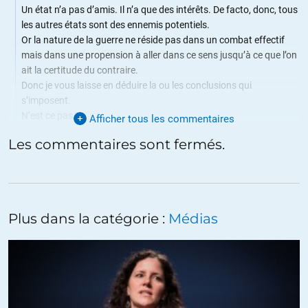
Un état n’a pas d’amis. Il n’a que des intérêts. De facto, donc, tous
les autres états sont des ennemis potentiels.
Or la nature de la guerre ne réside pas dans un combat effectif
mais dans une propension à aller dans ce sens jusqu’à ce que l’on
ait la certitude du contraire.
Donc je vous laisse en déduire la ou les conclusions qui
s’imposent.
N’est ce pas ?
Afficher tous les commentaires
Les commentaires sont fermés.
+8
ALERTER
Chris
//
07.01.2016 à 20h41
Plus dans la catégorie :
Médias
Oui. La Suisse à démocratie directe et indirecte en est la preuve.
Ce qui n’enlève nullement les pressions exercées sur elle…
+4
ALERTER