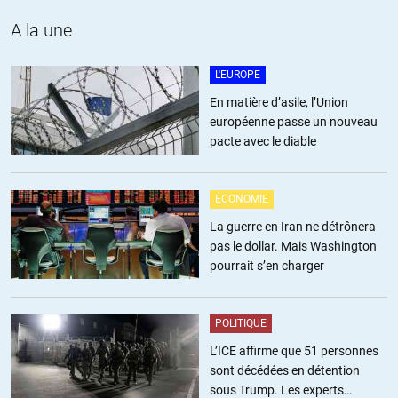
qu’à limiter le périmètre de notre réflexion a des commentaires
de ces mêmes déclarations.
A la une
Les médias contribuent à détruire nos capacité d’adaptations
L'EUROPE
et de compréhension.
En matière d’asile, l’Union
+6
européenne passe un nouveau
pacte avec le diable
Krystyna Hawrot
//
07.01.2016 à 12h57
ÉCONOMIE
Concernant l’article c’est exactement la question: il faut imaginer ce
La guerre en Iran ne détrônera
que cela veut dire pour un peuple entier ou plusieurs peuples d’avoir
pas le dollar. Mais Washington
un 13 novembre tous les jours, comment en Irak depuis 2003 – quel
pourrait s’en charger
caractère, quelles idéologies cela forge? Quelles conséquences?
C’est d’autant plus criminel de jouer aux apprentis sorciers sur des
millions de gens comme Bush en 2003 et Fabius/Hollande en Syrie
POLITIQUE
en 2012.
L’ICE affirme que 51 personnes
sont décédées en détention
+16
ALERTER
sous Trump. Les experts