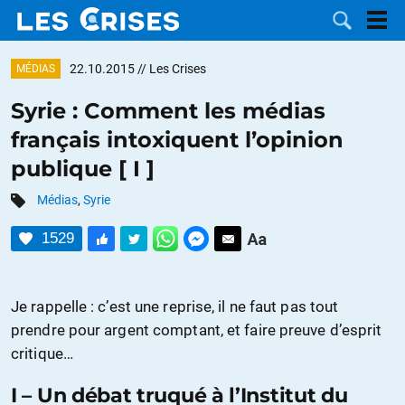
22.10.2015
// Les Crises
MÉDIAS
Syrie : Comment les médias
français intoxiquent l’opinion
LES
publique [ I ]
DOSSIERS
CATÉGORIES
Médias
,
Syrie
1529
MOTS CLÉS
NOUS
Je rappelle : c’est une reprise, il ne faut pas tout
prendre pour argent comptant, et faire preuve d’esprit
CONTACTER
FAIRE UN
critique…
DON
I – Un débat truqué à l’Institut du