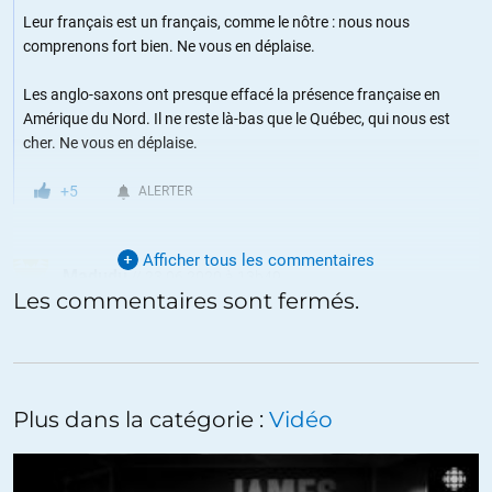
Leur français est un français, comme le nôtre : nous nous
comprenons fort bien. Ne vous en déplaise.
Les anglo-saxons ont presque effacé la présence française en
Amérique du Nord. Il ne reste là-bas que le Québec, qui nous est
cher. Ne vous en déplaise.
+5
ALERTER
Afficher tous les commentaires
Madudu
//
23.06.2020 à 13h49
Les commentaires sont fermés.
Le parti démocrate n’existe pas, et d’ailleurs les élections
présidentielles états-uniennes n’approchent pas non plus.
Et puis, seuls les complotistes croient aux campagnes de
Plus dans la catégorie :
Vidéo
propagandes !
Les gens normaux savent très bien que les sujets médiatiques ne
sont traités qu’avec mesure et plein d’un noble esprit de sérieux, au