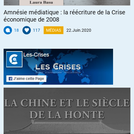
gallo-ricains.
Amnésie médiatique : la réécriture de la Crise
économique de 2008
ALERTER
18
117
MÉDIAS
22.Juin.2020
Océane
//
25.06.2020 à 14h12
@placide,
Bien entendu, le génocide commis sur les peuples autochtones par
les Européens compte pour du beurre. Seul celui présumé
« rampant » ou non des anglo-saxons sur les français délocalisés
compte.
« La couleur de peau n’intéresse que les racistes ».
« Les choses importantes sont derrière la peau ». Pourquoi pas ?
Sauf la réalité a la peau dure et prouve bien le contraire.
+1
ALERTER