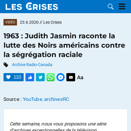
23.6.2020
// Les Crises
VIDÉO
1963 : Judith Jasmin raconte la
lutte des Noirs américains contre
LES
la ségrégation raciale
DOSSIERS
CATÉGORIES
Archive Radio-Canada
110
MOTS CLÉS
NOUS
Source :
YouTube, archivesRC
CONTACTER
FAIRE UN
DON
Cette semaine, nous vous proposons une série
d’archives exceptionnelles de la télévision