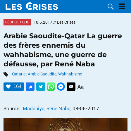
10.6.2017
// Les Crises
GÉOPOLITIQUE
Arabie Saoudite-Qatar La guerre
des frères ennemis du
LES
wahhabisme, une guerre de
défausse, par René Naba
DOSSIERS
CATÉGORIES
Qatar et Arabie Saoudite
,
Wahhabisme
MOTS CLÉS
164
NOUS
Source :
Madaniya, René Naba
, 08-06-2017
CONTACTER
FAIRE UN
DON