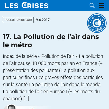
9.6.2017
POLLUTION DE L'AIR
17. La Pollution de l’air dans
LES
le métro
DOSSIERS
CATÉGORIES
Index de la série « Pollution de l’air » La pollution
de l’air cause 48 000 morts par an en France (+
MOTS CLÉS
présentation des polluants) La pollution aux
particules fines Les graves effets des particules
NOUS
sur la santé La pollution de l’air dans le monde
CONTACTER
FAIRE UN
La pollution de l’air en Europe I (+ les morts du
charbon) […]
DON