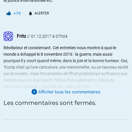
la justice internationale etc.
+19
ALERTER
Fritz
//
01.12.2017 à 07h04
Révélateur et consternant. Cet entretien nous montre à quoi le
monde a échappé le 8 novembre 2016 : la guerre, mais aussi
pourquoi il y court quand même, dans la joie et la bonne humeur. Oui,
Trump n’est qu’une caricature, une marionnette, ou un taureau excité
par la muleta ; mais l’incarnation de l’État profond qui se finance aux
mêmes sources que Daech, l’icône d’une génération, l’idole du
féminisme sociétal, c’est bien elle, Hillary-la-folle.
Afficher tous les commentaires
« Assange est la p… de Poutine (Assange is Putin’s bitch). Nous le
Les commentaires sont fermés.
savons tous ! », tel est le credo de cette classe médiatique qui a
monté la fable appelée « Russiagate » à partir du néant. Tel est le
mot de passe de ces criminels qui veulent la Dernière Guerre
mondiale.