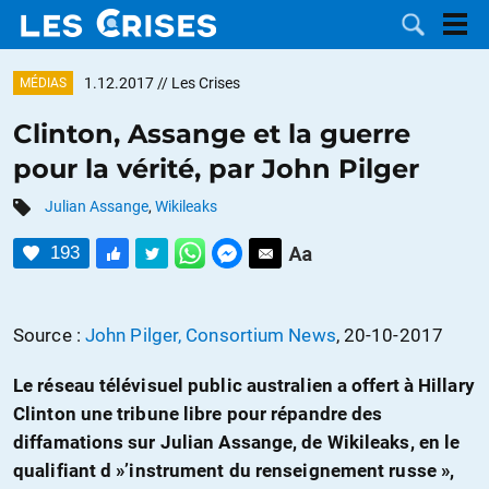
1.12.2017
// Les Crises
MÉDIAS
Clinton, Assange et la guerre
pour la vérité, par John Pilger
LES
Julian Assange
,
Wikileaks
DOSSIERS
CATÉGORIES
193
MOTS CLÉS
Source :
John Pilger, Consortium News
, 20-10-2017
NOUS
Le réseau télévisuel public australien a offert à Hillary
CONTACTER
FAIRE UN
Clinton une tribune libre pour répandre des
diffamations sur Julian Assange, de Wikileaks, en le
DON
qualifiant d »’instrument du renseignement russe »,