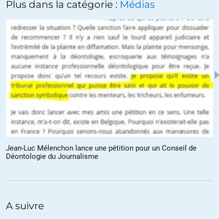
Plus dans la catégorie :
Médias
Tous ces journaleux et politiciens qui insultent Assange se rendent
coupables de crimes contre la paix, « ce crime qui ne diffère des
autres crimes de guerre que parce qu’il les contient tous » (procès de
Nuremberg).
+64
ALERTER
Fritz
//
01.12.2017 à 07h55
Une remarque sur le titre de l’article : « Clinton, Assange and the
War on Truth ». Les derniers mots ne signifient pas « la guerre pour
la vérité », mais « la guerre contre la vérité ».
Remarque à effacer après correction éventuelle.
Jean-Luc Mélenchon lance une pétition pour un Conseil de
Déontologie du Journalisme
+23
ALERTER
James Whitney
//
01.12.2017 à 08h20
Fritz, vous avez tout à fait raison, c’est à corriger.
A suivre