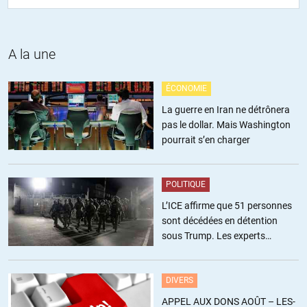
commentaires. Alalala. On se demande bien pourquoi,hein? Si je me
souvins bien,c’est bien Obama qui a été président pendant huit
ans,non? Lybie,Syrie,Daech,Boko Haram pour les principaux,c’est
bien Obama,non? Mais le politiquement correct(la lâcheté,quoi)
A la une
empêche de dire les choses,hein?
ÉCONOMIE
+18
ALERTER
La guerre en Iran ne détrônera
pas le dollar. Mais Washington
Fritz
//
01.12.2017 à 14h15
pourrait s’en charger
Obama est plus lisse, voilà tout… et puis il est tellement cool.
Et puis il est black (pour les anglomanes qui ont de sérieux
problèmes visuels).
POLITIQUE
Mais rassurez-vous, je fais partie des pervers qui osent dire du mal
L’ICE affirme que 51 personnes
de Barack H. Obama.
sont décédées en détention
sous Trump. Les experts
Disons qu’avec l’élection de sainte Hillary, nous aurions eu la totale :
estiment ce chiffre sous-estimé
après le 1er président black, la première présidente woman ! Ouah,
les States, toujours au top !
DIVERS
Et tous derrière eux, en ordre de bataille contre Bachar Poutine al-
APPEL AUX DONS AOÛT – LES-
Assad !