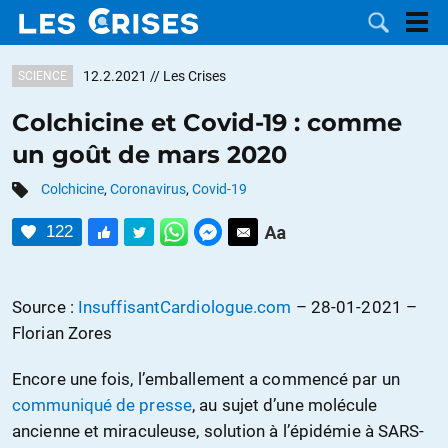
12.2.2021
// Les Crises
SCIENCE
Colchicine et Covid-19 : comme
un goût de mars 2020
LES
Colchicine
,
Coronavirus
,
Covid-19
DOSSIERS
CATÉGORIES
122
MOTS CLÉS
Source :
InsuffisantCardiologue.com
– 28-01-2021 –
NOUS
Florian Zores
CONTACTER
FAIRE UN
Encore une fois, l’emballement a commencé par un
communiqué de presse
, au sujet d’une molécule
DON
ancienne et miraculeuse, solution à l’épidémie à SARS-