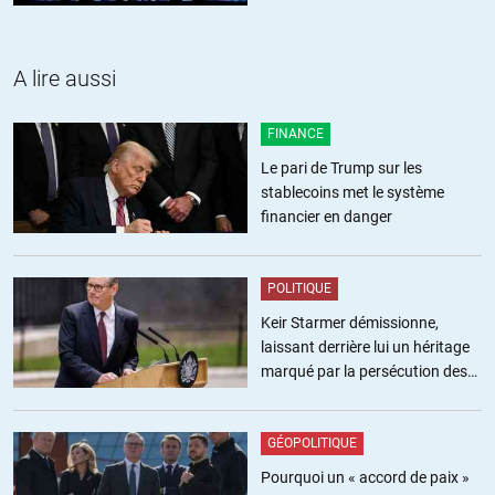
tué plus que la guerre d’Algérie en Suisse ? Troublant n’est ce
pas…
A lire aussi
La Corée EST un argument… Pour des mesures énergiques de
contrôle de l’épidémie. Les USA et leur laisser faire sont au
contraire un bon exemple de ce qui se passe quand on ne fait
FINANCE
rien. Faut savoir être pertinent.
Le pari de Trump sur les
stablecoins met le système
financier en danger
POLITIQUE
VVR
//
12.02.2021 à 11h58
Keir Starmer démissionne,
Ou juste l’effet qu’aura la covid et l’effet qu’a eu la fin de l’urss,
laissant derrière lui un héritage
unique événement en dehors de la seconde guerre mondiale où
marqué par la persécution des
le taux de croissance de la population est devenu négatif.
militants pro-palestiniens
GÉOPOLITIQUE
Pourquoi un « accord de paix »
Logique
//
12.02.2021 à 21h48