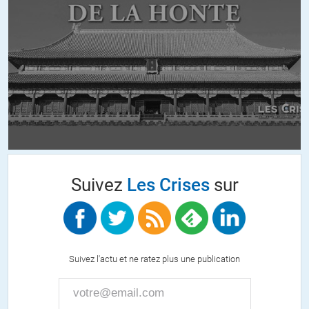
Logique
//
12.02.2021 à 21h44
« ne sont pas liés à une cause extérieure !!! »
Je pense que oui. Trop de stress, pas assez de sommeil, trop
de graisses, pas assez d’exercices, trop d’alcool, trop de
drogues (tabac, etc.), trop de nourriture industrielle, etc.
Suivez
Les Crises
sur
Havoc
//
14.02.2021 à 09h21
Si vous faites un infarctus parce que vos plaquettes ont créé
Suivez l'actu et ne ratez plus une publication
un bouchon dans une de vos artères parce que le tabac avait
détruit la couche protectrice interne, c’est bien une cause
extérieure qui est la cause de votre décès. Il est encore plus