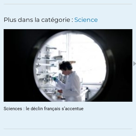
Sauf que les anticoagulants et les corticoïdes on a plus besoin
d’étude en double aveugle pour savoir ce que ca fait
(respectivement éviter les caillots de sang dans les poumons lésés
Plus dans la catégorie :
Science
et renforcer les muscles du système respiratoire), le travail a été fait
bien en amont. le but étant non pas de diminuer la charge virale par
un procédé encore non identifié, mais de parer en urgence aux
symptômes les plus dangereux selon un procédé déjà connu. rien a
voir.
« sauf la position qui veut continuer à faire accroire que ce virus est
un big one qui peut tuer n’importe qui »
A tue plus d’américains en 1 an que la seconde guerre mondiale en
4, mais bon, c’est juste une petite gripe…
ALERTER
Sciences : le déclin français s’accentue
Come Back
//
12.02.2021 à 08h32
Sauf qu’à la WWII ils avaient 20 ans et étaient « en pleine forme ».
En 2020-21, 85 ans et + et/ou obèses et/ou polypathologiques