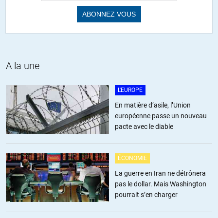
étonnant que vous excluiez les facteurs externes du
déclenchement d’un cancer. Je me demande si vous ne
confondez pas les causes extérieures, comme vous les
appelez, avec les contaminations.
A la une
L'EUROPE
Charles
//
12.02.2021 à 08h36
En matière d’asile, l’Union
Ce qui devrait à tout le moins vous faire réfléchir :
européenne passe un nouveau
pacte avec le diable
– au fait que vous ne compariez pas au nombre de morts de
l’URSS pendant la Seconde guerre mondiale : quand on sait un
peu cette histoire, et le moment et le lieu où est entrée en guerre
ÉCONOMIE
l’armée américaine, on sait qui s’est battu et qui est mort. L’affaire
La guerre en Iran ne détrônera
de la nationalité n’y fait rien. Pourquoi ne comparez-vous pas le
pas le dollar. Mais Washington
nombre actuels des dècès Covid en Russie et autres pays de l’ex-
pourrait s’en charger
URSS avec les morts pendant la Seconde guerre mondiale : vous
verriez que le Covid est moins dangereux, largement ;