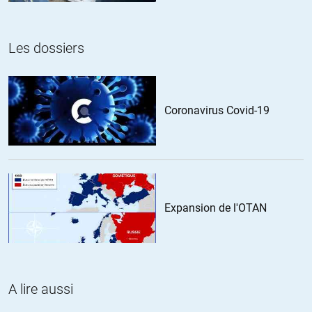
de l’ONU
+5
Les dossiers
Sceptique
//
20.06.2020 à 10h25
Coronavirus Covid-19
Quel crédit à apporter à trois chercheurs en économie. J’ai quand
même l’impression que l’outil mathématique, ses indicateurs
apportent beaucoup plus de biais et d’erreurs que de véritables
conclusions. Je reste toujours méfiant par « une étude »‘.
Attendons confirmations par d’autres études, mais sur ce sujet, il
n’y aura pas de consensus, tout comme il y a pu avoir au rassemble
évangélique dans l’est de la France.
Expansion de l'OTAN
+3
ALERTER
Lola Fleurie
//
26.06.2020 à 20h15
A lire aussi
Mais même d’autres études… les statistiques restent des
statistiques et n’ont pas valeur de vérité : rien ne dit que ceux qui