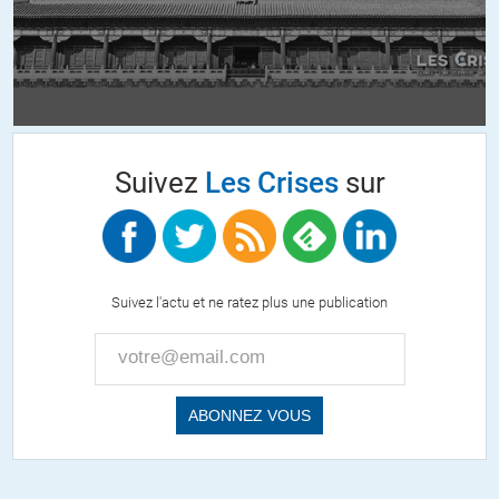
Barachin
//
20.06.2020 à 21h23
« J’ai recensé sept maires de France morts du covid-19. »
Vous pensez qu’attraper le Covid n’est mortel que pour les
Suivez
Les Crises
sur
maires ?
Et les électeurs ? Et les assesseurs ? Et les membres de leur
famille qui par un sens du civisme exacerbé (= la peur de
propager le virus) ne sont pas allés voter ?
Suivez l'actu et ne ratez plus une publication
Evidemment, si vous les comptez pour rien dans vos
« estimations personnelles », rien d’étonnant à ce que vous
n’arriviez pas au même résultat que les deux chercheurs du
CNRS.
+9