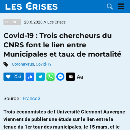
20.6.2020
// Les Crises
SCIENCE
Covid-19 : Trois chercheurs du
CNRS font le lien entre
LES
Municipales et taux de mortalité
DOSSIERS
CATÉGORIES
Coronavirus
,
Covid-19
253
MOTS CLÉS
NOUS
Source :
France3
CONTACTER
FAIRE UN
Trois économistes de l’Université Clermont Auvergne
viennent de publier une étude sur le lien entre la
DON
tenue du 1er tour des municipales, le 15 mars, et le