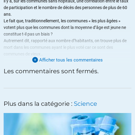
il y a, sur les communes sans hôpitaux, une corrélation entre le taux
de participation et le nombre de décès des personnes de plus de 60
ans.
Le fait que, traditionnellement, les communes « les plus âgées »
votent plus que les communes dont la moyenne d’âge est jeune ne
constitue t-il pas un biais ?
Autrement dit, rapporté aux nombre d’habitants, on trouve plus de
mort dans les communes ayant le plus voté car ce sont des
communes de vieux…
Afficher tous les commentaires
+10
ALERTER
Les commentaires sont fermés.
Fritz
//
20.06.2020 à 09h36
D’accord avec vous. Et je n’ai pas l’impression que le vote du 15
mars ait décuplé l’épidémie. Mais comme c’était un scénario
Plus dans la catégorie :
Science
plausible, je ne jette pas la pierre aux abstentionnistes. Je voudrais
seulement que les militants de l’abstention cessent de considérer
les votants, assesseurs et scrutateurs du 15 mars comme des
assassins suicidaires.