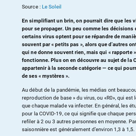
Source :
Le Soleil
En simplifiant un brin, on pourrait dire que les 
pour se propager. Un peu comme les décisions q
certains virus optent pour se répandre de manièr
souvent par « petits pas », alors que d’autres o
qui ne donne souvent rien, mais qui « rapporte 
fonctionne.
Plus on en découvre au sujet de la 
appartenir à la seconde catégorie — ce qui pourra
de ses « mystères ».
A
u début de la pandémie, les médias ont beaucou
reproduction de base » du virus, ou «R0», qui es
que chaque malade va infecter. En général, les étu
pour la COVID-19, ce qui signifie que chaque pers
refiler à 2 ou 3 autres personnes en moyenne. Pa
saisonnière est généralement d’environ 1,3 à 1,5.