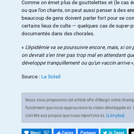
Comme on émet plus de gouttelettes et (le cas éch
ou que l’on chante, on peut aussi penser à des e
beaucoup de gens doivent parler fort pour se co
certains lieux de culte — quelques cas de super-p
documentés dans des chorales.
«
L’épidémie va se poursuivre encore, mais, si on p
on devrait s’en tirer pas trop mal en attendant q
développe tranquillement ou qu’un vaccin arrive
»,
Source :
Le Soleil
Nous vous proposons cet article afin d'élargir votre champ 
forcément que nous approuvions la vision développée ici. D
s'arrête aux propos que nous reportons ici.
[Lire plus]
92
Merci
J'aime
Partager
Je Tweet