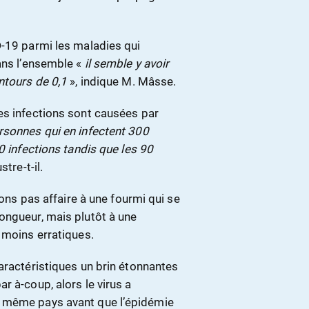
D-19 parmi les maladies qui
ans l’ensemble «
il semble y avoir
ntours de 0,1
», indique M. Mâsse.
es infections sont causées par
rsonnes qui en infectent 300
0 infections tandis que les 90
ustre-t-il.
ions pas affaire à une fourmi qui se
ongueur, mais plutôt à une
 moins erratiques.
aractéristiques un brin étonnantes
r à-coup, alors le virus a
n même pays avant que l’épidémie