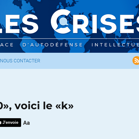
NOUS CONTACTER
», voici le «k»
J'envoie