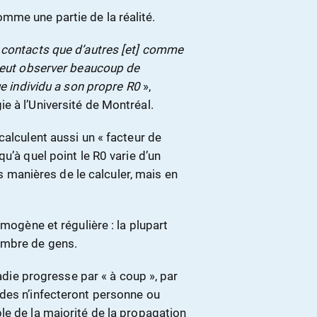
mme une partie de la réalité.
 contacts que d’autres [et] comme
 peut observer beaucoup de
ue individu a son propre R0
»,
e à l’Université de Montréal.
calculent aussi un « facteur de
u’à quel point le R0 varie d’un
rs manières de le calculer, mais en
omogène et régulière : la plupart
ombre de gens.
ladie progresse par « à coup », par
des n’infecteront personne ou
le de la majorité de la propagation