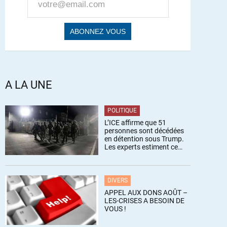
A LA UNE
POLITIQUE
L’ICE affirme que 51
personnes sont décédées
en détention sous Trump.
Les experts estiment ce
chiffre sous-estimé
DIVERS
APPEL AUX DONS AOÛT –
LES-CRISES A BESOIN DE
VOUS !