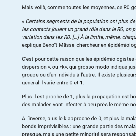
Mais voilà, comme toutes les moyennes, ce R0 go
«
Certains segments de la population ont plus de
les contacts jouent un grand rôle dans le R0, on
variation dans les R0. […] À la limite, même, chaq
explique Benoît Mâsse, chercheur en épidémiologi
C’est pour cette raison que les épidémiologistes 
dispersion », ou «k», qui grosso modo indique jusq
groupe ou d’un individu à l’autre. Il existe plusieu
général il varie entre 0 et 1.
Plus il est proche de 1, plus la propagation est h
des malades vont infecter à peu près le même n
À l’inverse, plus le k approche de 0, et plus la ma
bonds imprévisibles : une grande partie des mala
presque, mais une petite minorité sera responsab