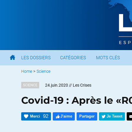
LES DOSSIERS
CATÉGORIES
MOTS CLÉS
Home
>
Science
24.juin.2020
// Les Crises
SCIENCE
Covid-19 : Après le «R0
92
Merci
J'aime
Partager
Je Tweet