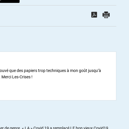
trouvé que des papiers trop techniques à mon goût jusqu’à
 Merci Les-Crises !
er de genre. « LA » Covid 19 a remplacé LE bon vieux Covid19.