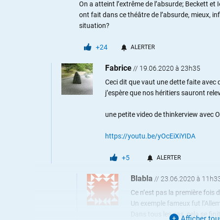
On a atteint l’extrême de l’absurde; Beckett et
ont fait dans ce théâtre de l’absurde, mieux, i
situation?
+24
ALERTER
Fabrice
//
19.06.2020 à 23h35
Ceci dit que vaut une dette faite avec 
j’espère que nos héritiers sauront relev
une petite video de thinkerview avec O
https://youtu.be/yOcEiXiYIDA
+5
ALERTER
Blabla
//
23.06.2020 à 11h3
Ce n’est pas la première fois d
Un exemple fameux fut l’Alle
Dans tous les cas, cela se fin
Afficher to