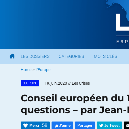
LES DOSSIERS
CATÉGORIES
MOTS CLÉS
Home
>
L'Europe
19.juin.2020
// Les Crises
L'EUROPE
Conseil européen du 1
questions – par Jean
58
Merci
J'aime
Partager
Je Tweet