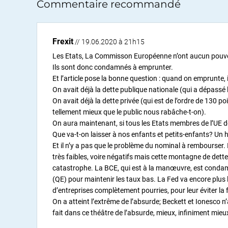
Commentaire recommandé
Frexit
// 19.06.2020 à 21h15
Les Etats, La Commisson Européenne n’ont aucun pouvoi
Ils sont donc condamnés à emprunter.
Et l’article pose la bonne question : quand on emprunte,
On avait déjà la dette publique nationale (qui a dépassé 
On avait déjà la dette privée (qui est de l’ordre de 130 po
tellement mieux que le public nous rabâche-t-on).
On aura maintenant, si tous les Etats membres de l’UE 
Que va-t-on laisser à nos enfants et petits-enfants? Un 
Et il n’y a pas que le problème du nominal à rembourser. I
très faibles, voire négatifs mais cette montagne de dette
catastrophe. La BCE, qui est à la manœuvre, est condam
(QE) pour maintenir les taux bas. La Fed va encore plus loi
d’entreprises complètement pourries, pour leur éviter la fa
On a atteint l’extrême de l’absurde; Beckett et Ionesco 
fait dans ce théâtre de l’absurde, mieux, infiniment mieu