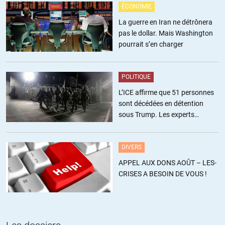
ÉCONOMIE
Caroline Fourest,
Journaliste à Charlie Hebdo, en 1997, elle fonde la revue Pro-Choix.
La guerre en Iran ne détrônera
Le journaliste Pascal Boniface dans son livre intitulé…
pas le dollar. Mais Washington
https://anticons.wordpress.com/2011/12/22/les-opportunistes/
pourrait s’en charger
+2
ALERTER
POLITIQUE
L’ICE affirme que 51 personnes
sont décédées en détention
Ardéchoix
//
15.01.2015 à 11h05
sous Trump. Les experts
Après « Caroline en Ukraine » , voilà « Caroline fait la morale aux
estiment ce chiffre sous-estimé
journalistes Anglais »
https://www.youtube.com/watch?v=XMbwcBYT0DI
DIVERS
APPEL AUX DONS AOÛT – LES-
+8
ALERTER
CRISES A BESOIN DE VOUS !
Zarathousthra
//
15.01.2015 à 11h09