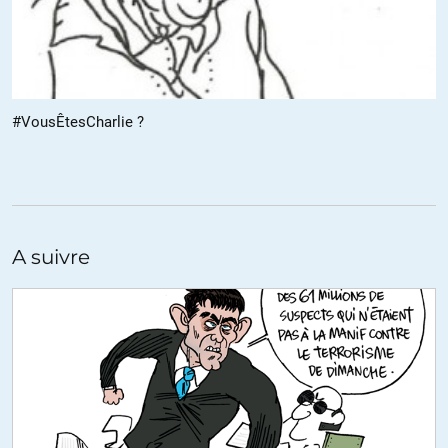
samuel
//
15.01.2015 à 20h02
Je crois pas, mais même en vous donnant raison, cela recadre la
ruée dans une pratique devenue conventionnelle.
(de toute manière j’ai casé Fahrenheit 451, je suis content, je vous
#VousÊtesCharlie ?
laisse le point)
ALERTER
Tots
//
15.01.2015 à 10h51
A suivre
Comme dit plus haut, quelle énergie inutilement dépensée pour
savoir si les dessins de CH sont drôles ou pas…
Quel intérêt de situer le débat à ce niveau?
100% d’accord pour réagir contre la récupération politique,
médiatique mais pour le reste, plutôt déçu du contenu du site (peut
être la première fois depuis de nombreuses années de lecture
quotidienne).