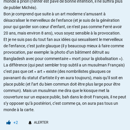
monde a priori (l’enfer est pavé de bonne intention, il ne suffira plus
de publier Michéa).
Bon je comprend que suite à un art moderne s’amusant à
désacraliser le merveilleux de l’enfance (et je suis de la génération
pour qui garder son cœur d’enfant, ce n’est pas comme Ferré avoir
20 ans, mais environ 8 ans), vous soyez sensible à la provocation.
Et je ne suis pas du tout fan aux idées qui sexualisent le merveilleux
de l’enfance, c’est juste glauque (il y beaucoup mieux à faire comme
provocation, par exemple: la photo d’un bâtiment détruit au
Bangladesh avec pour commentaire « mort pour la globalisation »).
La différence (qui peut sembler trop subtil a un musulman Français)
c’est pas que cet « art » existe (des nombrilistes glauques ce
pavanant du statut d’artiste il y en aura toujours), mais qu’il soit en
place public (et l’art du bien commun doit être plus large pour être
commun). Mais un musulman me dira que le kiosque met la
couverture sur un espace public, bah dans le droit Français, il ne peut
s’y opposer qu’à postériori, c’est comme ça, on aura pas tous un
monde à la carte.
+2
ALERTER