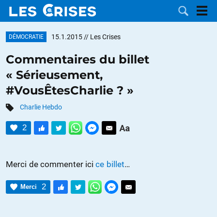
15.1.2015
// Les Crises
DÉMOCRATIE
Commentaires du billet
« Sérieusement,
LES
#VousÊtesCharlie ? »
DOSSIERS
CATÉGORIES
Charlie Hebdo
2
MOTS CLÉS
NOUS
Merci de commenter ici
ce billet
…
CONTACTER
FAIRE UN
2
Merci
DON