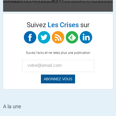
Même Outre-atlantique, la provoc de Caroline Fourest passe mal
http://www.20minutes.fr/television/1517699-20150115-charlie-
Suivez
Les Crises
sur
hebdo-caroline-fourest-montre-direct-sky-news-interrompt-interview
+6
ALERTER
V_Parlier
//
15.01.2015 à 14h02
Suivez l'actu et ne ratez plus une publication
Sky News a-t-il raison ou pas, je ne rentrerai pas dans le débat, sauf
pour dire que la mentalité de la presse anglo-américaine se
reconnait bien là: fais ce que je dis, pas ce que je fais.
Mais je suis très content de la frustration de mademoiselle Fourest
qui bientôt n’aura plus de soutien, nulle part.
+2
ALERTER
A la une
ulule
//
15.01.2015 à 15h40