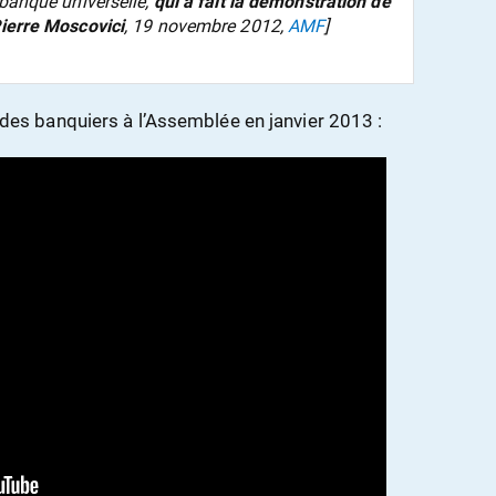
 banque universelle,
qui a fait la démonstration de
ierre Moscovici
, 19 novembre 2012,
AMF
]
on des banquiers à l’Assemblée en janvier 2013 :