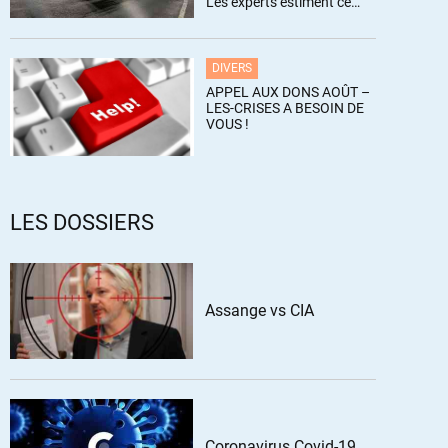
Les experts estiment ce
chiffre sous-estimé
DIVERS
APPEL AUX DONS AOÛT –
LES-CRISES A BESOIN DE
VOUS !
LES DOSSIERS
Assange vs CIA
Coronavirus Covid-19