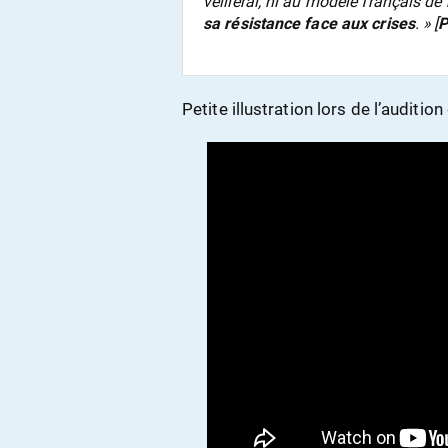
veillerai, ni au modèle français de
sa résistance face aux crises
.
» [
P
Petite illustration lors de l’auditi