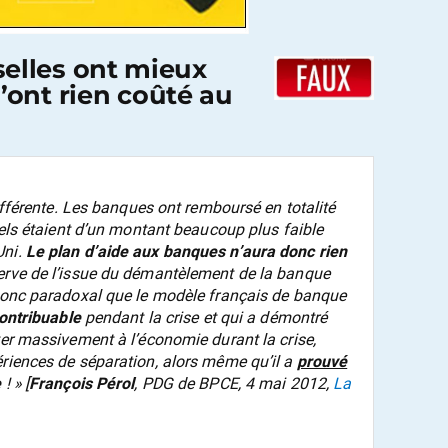
elles ont mieux
 n’ont rien coûté au
différente. Les banques ont remboursé en totalité
quels étaient d’un montant beaucoup plus faible
Uni.
Le plan d’aide aux banques n’aura donc rien
serve de l’issue du démantèlement de la banque
 donc paradoxal que le modèle français de banque
contribuable
pendant la crise et qui a démontré
ter massivement à l’économie durant la crise,
ériences de séparation, alors même qu’il a
prouvé
e
!
» [
François Pérol
, PDG de BPCE, 4 mai 2012,
La