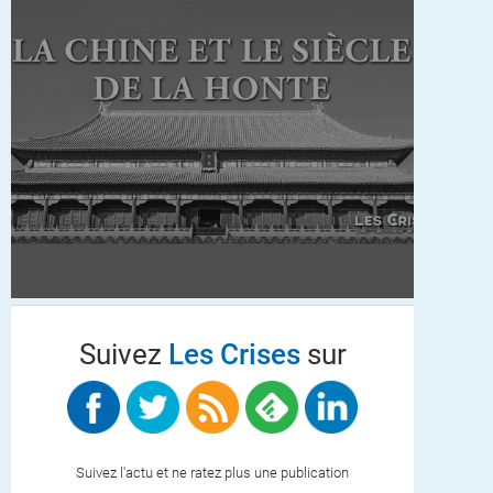
Suivez
Les Crises
sur
Suivez l'actu et ne ratez plus une publication