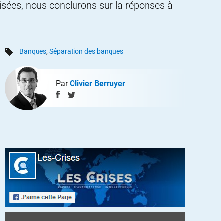
lisées, nous conclurons sur la réponses à
Banques
,
Séparation des banques
Par
Olivier Berruyer