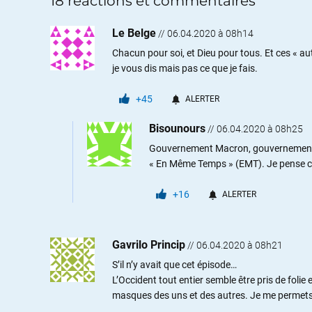
18 réactions et commentaires
Le Belge
//
06.04.2020 à 08h14
Chacun pour soi, et Dieu pour tous. Et ces « aut
je vous dis mais pas ce que je fais.
+45
ALERTER
Bisounours
//
06.04.2020 à 08h25
Gouvernement Macron, gouvernement
« En Même Temps » (EMT). Je pense ceci
+16
ALERTER
Gavrilo Princip
//
06.04.2020 à 08h21
S’il n’y avait que cet épisode…
L’Occident tout entier semble être pris de folie
masques des uns et des autres. Je me permets de