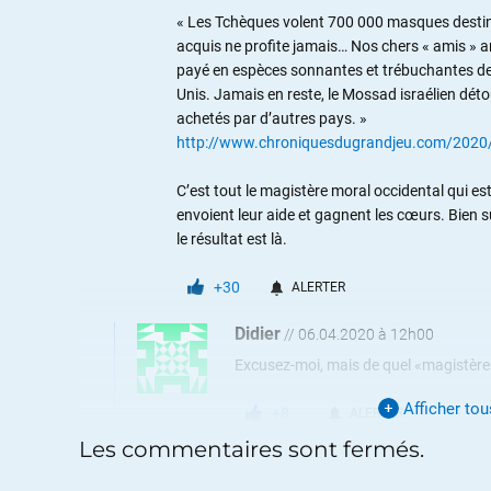
« Les Tchèques volent 700 000 masques destinés 
acquis ne profite jamais… Nos chers « amis » a
payé en espèces sonnantes et trébuchantes des 
Unis. Jamais en reste, le Mossad israélien déto
achetés par d’autres pays. »
http://www.chroniquesdugrandjeu.com/2020/
C’est tout le magistère moral occidental qui es
envoient leur aide et gagnent les cœurs. Bien s
le résultat est là.
+30
ALERTER
Didier
//
06.04.2020 à 12h00
Excusez-moi, mais de quel «magistère
Afficher to
+8
ALERTER
Les commentaires sont fermés.