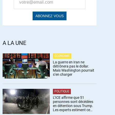
A LA UNE
ÉCONOMIE
La guerre en Iran ne
détrônera pas le dollar.
Mais Washington pourrait
s’en charger
POLITIQUE
L’ICE affirme que 51
personnes sont décédées
en détention sous Trump.
Les experts estiment ce
chiffre sous-estimé