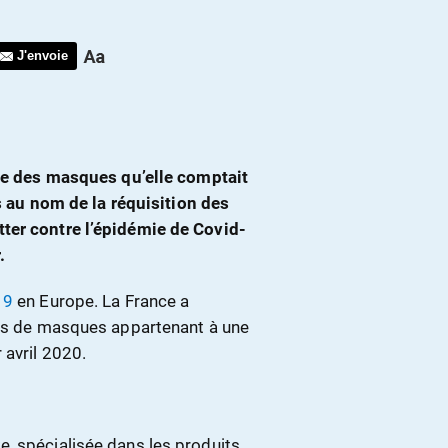
J'envoie
nce des masques qu’elle comptait
is au nom de la réquisition des
ter contre l’épidémie de Covid-
.
19
en Europe. La France a
ons de masques appartenant à une
 avril 2020.
, spécialisée dans les produits