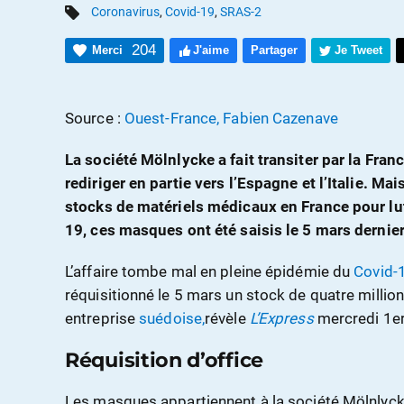
Coronavirus
,
Covid-19
,
SRAS-2
204
Merci
J'aime
Partager
Je Tweet
Source :
Ouest-France, Fabien Cazenave
La société Mölnlycke a fait transiter par la Fra
rediriger en partie vers l’Espagne et l’Italie. Ma
stocks de matériels médicaux en France pour lut
19, ces masques ont été saisis le 5 mars dernier
L’affaire tombe mal en pleine épidémie du
Covid-
réquisitionné le 5 mars un stock de quatre milli
entreprise
suédoise,
révèle
L’Express
mercredi 1er
Réquisition d’office
Les masques appartiennent à la société Mölnlycke