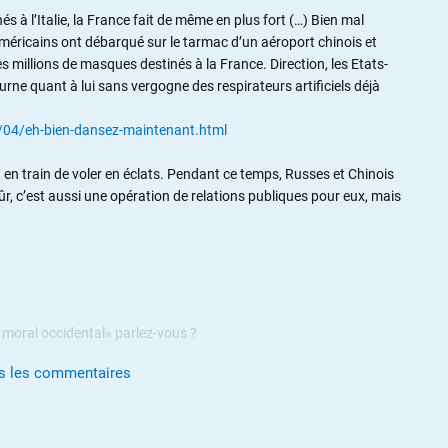
à l’Italie, la France fait de même en plus fort (…) Bien mal
méricains ont débarqué sur le tarmac d’un aéroport chinois et
millions de masques destinés à la France. Direction, les Etats-
urne quant à lui sans vergogne des respirateurs artificiels déjà
04/eh-bien-dansez-maintenant.html
t en train de voler en éclats. Pendant ce temps, Russes et Chinois
ûr, c’est aussi une opération de relations publiques pour eux, mais
 moral occidental» parlez-vous ?
us les commentaires