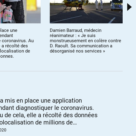
place une
Damien Barraud, médecin
Mi
tendant
réanimateur : « Je suis
le
e coronavirus. Au
monstrueusement en colère contre
d
e a récolté des
D. Raoult. Sa communication a
localisation de
désorganisé nos services »
sonnes.
n a mis en place une application
ndant diagnostiquer le coronavirus.
eu de cela, elle a récolté des données
olocalisation de millions de
nnes.
2020