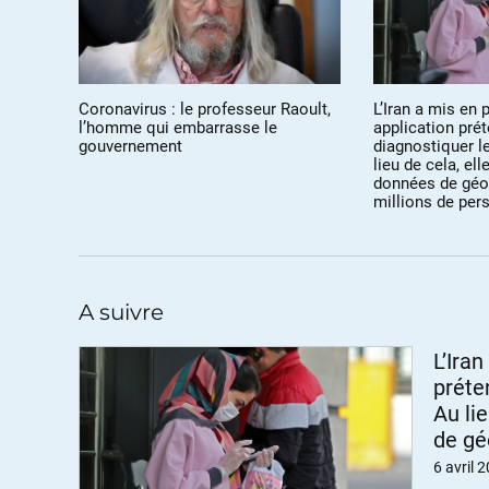
Coronavirus : le professeur Raoult,
L’Iran a mis en 
l’homme qui embarrasse le
application pré
gouvernement
diagnostiquer l
lieu de cela, ell
données de géo
millions de per
A suivre
L’Ira
préte
Au li
de gé
perso
6 avril 