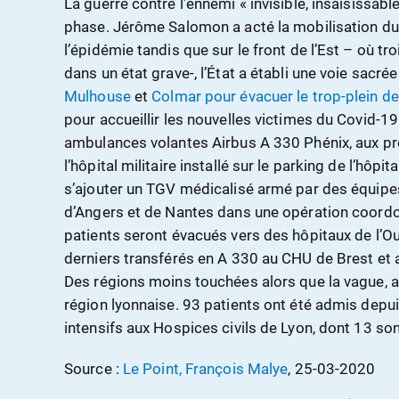
La guerre contre l’ennemi « invisible, insaisissabl
phase. Jérôme Salomon a acté la mobilisation du 
l’épidémie tandis que sur le front de l’Est – où t
dans un état grave-, l’État a établi une voie sacré
Mulhouse
et
Colmar pour évacuer le trop-plein de
pour accueillir les nouvelles victimes du Covid-19
ambulances volantes Airbus A 330 Phénix, aux pr
l’hôpital militaire installé sur le parking de l’hôp
s’ajouter un TGV médicalisé armé par des équip
d’Angers et de Nantes dans une opération coordo
patients seront évacués vers des hôpitaux de l’Ou
derniers transférés en A 330 au CHU de Brest et 
Des régions moins touchées alors que la vague, ap
région lyonnaise. 93 patients ont été admis depui
intensifs aux Hospices civils de Lyon, dont 13 so
Source :
Le Point, François Malye
, 25-03-2020