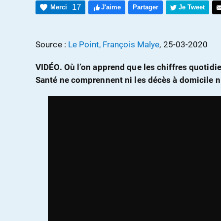
17
Merci
J'aime
Partager
Je Tweet
Source :
Le Point, François Malye
, 25-03-2020
VIDÉO. Où l’on apprend que les chiffres quotidie
Santé ne comprennent ni les décès à domicile 