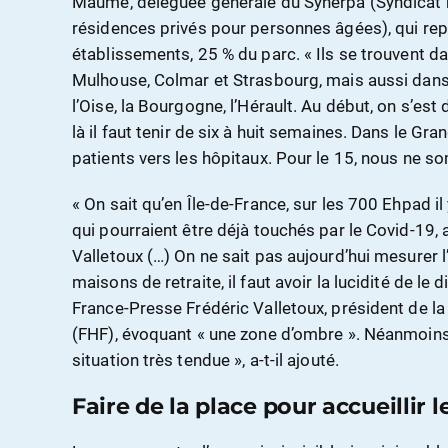
Maumé, déléguée générale du Synerpa (Syndicat 
résidences privés pour personnes âgées), qui rep
établissements, 25 % du parc. « Ils se trouvent d
Mulhouse, Colmar et Strasbourg, mais aussi dans 
l’Oise, la Bourgogne, l’Hérault. Au début, on s’est
là il faut tenir de six à huit semaines. Dans le Gra
patients vers les hôpitaux. Pour le 15, nous ne s
« On sait qu’en Île-de-France, sur les 700 Ehpad i
qui pourraient être déjà touchés par le Covid-19, 
Valletoux (…) On ne sait pas aujourd’hui mesurer 
maisons de retraite, il faut avoir la lucidité de le 
France-Presse Frédéric Valletoux, président de la
(FHF), évoquant « une zone d’ombre ». Néanmoins
situation très tendue », a-t-il ajouté.
Faire de la place pour accueillir 