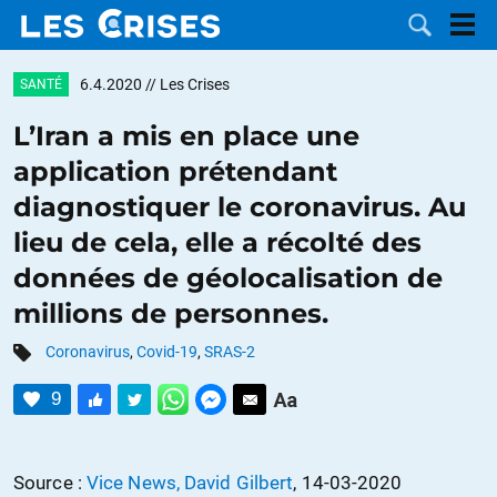
6.4.2020
// Les Crises
SANTÉ
L’Iran a mis en place une
application prétendant
LES
diagnostiquer le coronavirus. Au
lieu de cela, elle a récolté des
DOSSIERS
CATÉGORIES
données de géolocalisation de
MOTS CLÉS
millions de personnes.
Coronavirus
,
Covid-19
,
SRAS-2
NOUS
9
CONTACTER
FAIRE UN
DON
Source :
Vice News, David Gilbert
, 14-03-2020