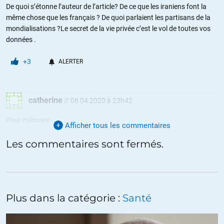
De quoi s’étonne l’auteur de l’article? De ce que les iraniens font la
même chose que les français ? De quoi parlaient les partisans de la
mondialisations ?Le secret de la vie privée c’est le vol de toutes vos
données .
+3
ALERTER
catherine
//
06.04.2020 à 23h42
Pour mémoire :
Afficher tous les commentaires
https://www.les-crises.fr/voici-les-localisations-reelles-de-millions-d-
Les commentaires sont fermés.
americains/
+1
ALERTER
Plus dans la catégorie :
Santé
thibaut
//
07.04.2020 à 06h27