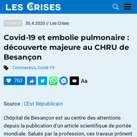
30.4.2020
// Les Crises
SCIENCE
Covid-19 et embolie pulmonaire :
découverte majeure au CHRU de
LES
Besançon
DOSSIERS
CATÉGORIES
Coronavirus
,
Covid-19
763
MOTS CLÉS
NOUS
Source :
L’Est Républicain
CONTACTER
FAIRE UN
L’hôpital de Besançon est au centre des attentions
depuis la publication d’un article scientifique de portée
DON
mondiale. Salués par la profession, ces travaux prônent