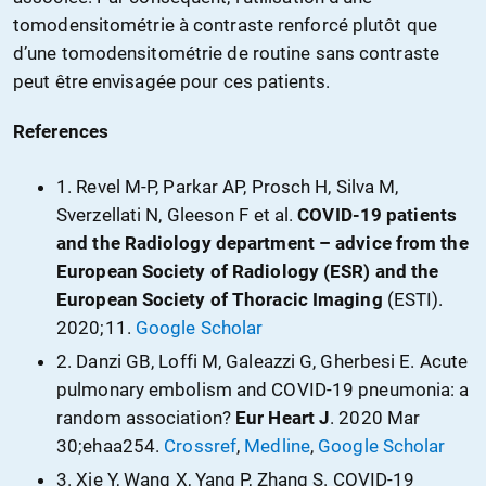
tomodensitométrie à contraste renforcé plutôt que
d’une tomodensitométrie de routine sans contraste
peut être envisagée pour ces patients.
References
1.
Revel M-P
,
Parkar AP
,
Prosch H
,
Silva M
,
Sverzellati N
,
Gleeson F
et al
.
COVID-19 patients
and the Radiology department – advice from the
European Society of Radiology (ESR) and the
European Society of Thoracic Imaging
(ESTI).
2020
;11.
Google Scholar
2.
Danzi GB
,
Loffi M
,
Galeazzi G
,
Gherbesi E
.
Acute
pulmonary embolism and COVID-19 pneumonia: a
random association
?
Eur Heart J
.
2020 Mar
30
;ehaa254.
Crossref
,
Medline
,
Google Scholar
3.
Xie Y
,
Wang X
,
Yang P
,
Zhang S
.
COVID-19