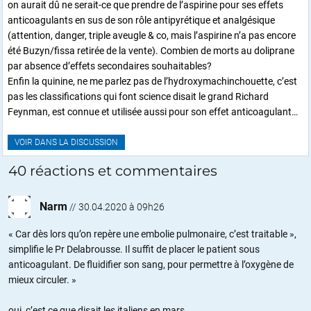
on aurait dû ne serait-ce que prendre de l’aspirine pour ses effets
anticoagulants en sus de son rôle antipyrétique et analgésique
(attention, danger, triple aveugle & co, mais l’aspirine n’a pas encore
été Buzyn/fissa retirée de la vente). Combien de morts au doliprane
par absence d’effets secondaires souhaitables?
Enfin la quinine, ne me parlez pas de l’hydroxymachinchouette, c’est
pas les classifications qui font science disait le grand Richard
Feynman, est connue et utilisée aussi pour son effet anticoagulant…
VOIR DANS LA DISCUSSION
40 réactions et commentaires
Narm
//
30.04.2020 à 09h26
« Car dès lors qu’on repère une embolie pulmonaire, c’est traitable »,
simplifie le Pr Delabrousse. Il suffit de placer le patient sous
anticoagulant. De fluidifier son sang, pour permettre à l’oxygène de
mieux circuler. »
oui, c’est ce que disait les italiens en mars …..