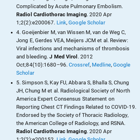
Complicated by Acute Pulmonary Embolism
.
Radiol Cardiothorac Imaging
.
2020 Apr
1
;2(2):e200067.
Link
,
Google Scholar
4.
Goeijenbier M
,
van Wissen M
,
van de Weg C
,
Jong E
,
Gerdes VEA
,
Meijers JCM
et al.
Review:
Viral infections and mechanisms of thrombosis
and bleeding
.
J Med Virol
.
2012
Oct
;84(10):1680–96.
Crossref
,
Medline
,
Google
Scholar
5.
Simpson S
,
Kay FU
,
Abbara S
,
Bhalla S
,
Chung
JH
,
Chung M
et al.
Radiological Society of North
America Expert Consensus Statement on
Reporting Chest CT Findings Related to COVID-19.
Endorsed by the Society of Thoracic Radiology,
the American College of Radiology, and RSNA
.
Radiol Cardiothorac Imaging
.
2020 Apr
1
;2(2):e200152.
Link
,
Google Scholar