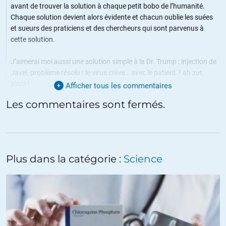
avant de trouver la solution à chaque petit bobo de l’humanité.
Chaque solution devient alors évidente et chacun oublie les suées
et sueurs des praticiens et des chercheurs qui sont parvenus à
cette solution.
J’aimerai moi aussi une solution simple à la Dr. Trump : injection de
Javel, problème résolu ! le virus crève… avec le patient ? ah zut,
alors !
Afficher tous les commentaires
Les commentaires sont fermés.
+21
ALERTER
calal
//
30.04.2020 à 13h10
la meritocratie c’est de recompenser ceux qui ont vu juste et de
Plus dans la catégorie :
Science
sanctionner les personnes aux responsabilites qui ont fait les
mauvais choix. Je suis cadre et je ne veux pas etre juge sur mes
performances? C’est ca le neoliberalisme? devenir chef parce que
le chef ne peut jamais avoir tort et qu’il a toujours une excuse
valable ?
comme d’habitude deux poids deux mesures: t’es en bas de