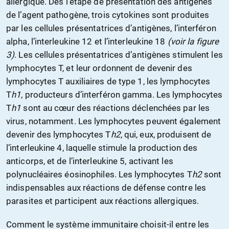
allergique. Dès l’étape de présentation des antigènes
de l’agent pathogène, trois cytokines sont produites
par les cellules présentatrices d’antigènes, l’interféron
alpha, l’interleukine 12 et l’interleukine 18
(voir la figure
3)
. Les cellules présentatrices d’antigènes stimulent les
lymphocytes T, et leur ordonnent de devenir des
lymphocytes T auxiliaires de type 1, les lymphocytes
T
h
1
, producteurs d’interféron gamma. Les lymphocytes
T
h
1
sont au cœur des réactions déclenchées par les
virus, notamment. Les lymphocytes peuvent également
devenir des lymphocytes T
h
2
, qui, eux, produisent de
l’interleukine 4, laquelle stimule la production des
anticorps, et de l’interleukine 5, activant les
polynucléaires éosinophiles. Les lymphocytes T
h
2
sont
indispensables aux réactions de défense contre les
parasites et participent aux réactions allergiques.
Comment le système immunitaire choisit-il entre les