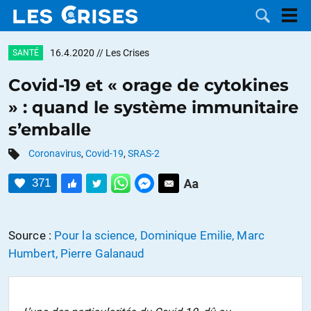
16.4.2020
// Les Crises
SANTÉ
Covid-19 et « orage de cytokines
» : quand le système immunitaire
LES
s’emballe
DOSSIERS
CATÉGORIES
Coronavirus
,
Covid-19
,
SRAS-2
371
MOTS CLÉS
NOUS
Source :
Pour la science, Dominique Emilie, Marc
Humbert, Pierre Galanaud
CONTACTER
FAIRE UN
DON