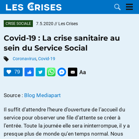
7.5.2020
// Les Crises
CRISE SOCIALE
Covid-19 : La crise sanitaire au
sein du Service Social
LES
Coronavirus
,
Covid-19
DOSSIERS
CATÉGORIES
79
MOTS CLÉS
Source :
Blog Mediapart
NOUS
Il suffit d’attendre l’heure d’ouverture de l’accueil du
CONTACTER
FAIRE UN
service pour observer une file d’attente se créer à
l’entrée. Toute la journée elle sera ininterrompue, il y a
DON
presque plus de monde qu’en temps normal. Nous