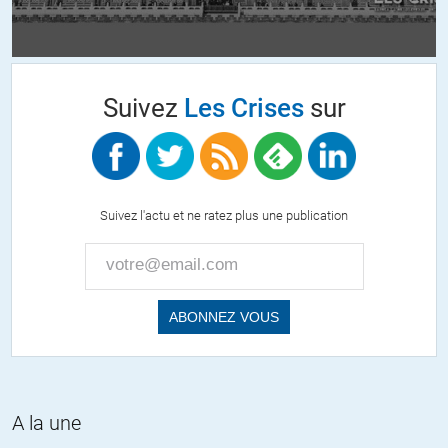
moins en moins « rentables » et de plus en plus innéficasse. Et
pour celles qui sont les plus rentables, on les vend histoire de
rendre l’état encore plus endettés afin de tout mettre dans les
bras du privé.
Suivez
Les Crises
sur
Tiens le secteur privé et la grande distribution vient de livrer des
masques, merci le privé vous nous sauvez… on nous prend
vraiment pour des idiots. Toutes ces mises en scènes pour
glorifier le privé confine à la caricature. Comment peut-on
imaginer après 40 ans de sape des états, qu’il s’agisse bêtement
Suivez l'actu et ne ratez plus une publication
d’incompétence, allo la terre?
+4
ALERTER
Patrick
//
07.05.2020 à 11h43
L’hypothèse la plus simple donc la plus crédible reste
l’incompétence « collective » de tout un système hypertrophié.
Exemple : les masques.
A la une
– il y avait des masques dans les autres pays , les autres états