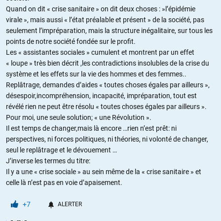
Quand on dit « crise sanitaire » on dit deux choses : »l’épidémie
virale », mais aussi « l’état préalable et présent » de la société, pas
seulement l’impréparation, mais la structure inégalitaire, sur tous les
points de notre société fondée sur le profit.
Les « assistantes sociales » cumulent et montrent par un effet
« loupe » très bien décrit ,les contradictions insolubles de la crise du
système et les effets sur la vie des hommes et des femmes..
Replâtrage, demandes d’aides « toutes choses égales par ailleurs »,
désespoir,incompréhension, incapacité, impréparation, tout est
révélé rien ne peut être résolu « toutes choses égales par ailleurs ».
Pour moi, une seule solution; « une Révolution ».
Il est temps de changer,mais là encore …rien n’est prêt: ni
perspectives, ni forces politiques, ni théories, ni volonté de changer,
seul le replâtrage et le dévouement …
J’inverse les termes du titre:
Il y a une « crise sociale » au sein même de la « crise sanitaire » et
celle là n’est pas en voie d’apaisement.
+7
ALERTER