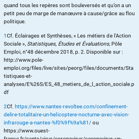
quand tous les repères sont bouleversés et qu’on a un
petit peu de marge de manœuvre à cause/grâce au flou
politique.
1
Cf. Éclairages et Synthèses, « Les métiers de l’Action
Sociale »,
Statistiques,
Études
et
Évaluations
, Pôle
Emploi, n°48 décembre 2018, p. 2. Disponible sur :
http://www.pole-
emploi.org/files/live/sites/peorg/files/documents/Sta
tistiques-et-
analyses/E%26S/ES_48_metiers_de_l_action_sociale.p
df
2
Cf.
https://www.nantes-revoltee.com/confinement-
delire-totalitaire-un-helicoptere-nocturne-avec-vision-
infrarouge-a-nantes-%f0%9f%9a%81/
ou
https://www.ouest-
france.fr/sante/virus/coronavirus/coronavirus-un-