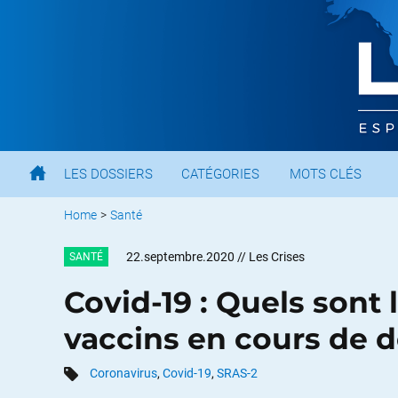
LES DOSSIERS
CATÉGORIES
MOTS CLÉS
Home
>
Santé
22.septembre.2020
// Les Crises
SANTÉ
Covid-19 : Quels sont 
vaccins en cours de 
Coronavirus
,
Covid-19
,
SRAS-2