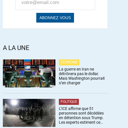
A LA UNE
ÉCONOMIE
La guerre en Iran ne
détrônera pas le dollar.
Mais Washington pourrait
s’en charger
POLITIQUE
L’ICE affirme que 51
personnes sont décédées
en détention sous Trump.
Les experts estiment ce
chiffre sous-estimé