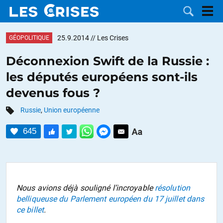
25.9.2014
// Les Crises
GÉOPOLITIQUE
Déconnexion Swift de la Russie :
les députés européens sont-ils
LES
devenus fous ?
DOSSIERS
CATÉGORIES
Russie
,
Union européenne
645
MOTS CLÉS
NOUS
CONTACTER
FAIRE UN
Nous avions déjà souligné l’incroyable
résolution
belliqueuse du Parlement européen du 17 juillet dans
DON
ce billet
.