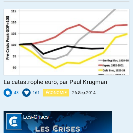
Je suis un kemaliste et je le resterai , j’adore la laïcité et la
république comme une dévotion , mais je voterai pour l’AKP de
Erdogan qui œuvre et qui a le mieux servit la Turquie depuis les 30
dernières années .
Selon les prestigieuses universités britannique dont sont issu la
classe politique anglaise , l’Europe va demander à la Turquie son
entrée après 2020 . Aujourd’hui la Turquie prête de l’argent à
travers FMI , et chaque jours qui passe , on lui demande d’investir
d’avantage et il est le premier pays d’Europe et le 2 ème au monde
, a apporter son aide aux démunis.
ALERTER
La catastrophe euro, par Paul Krugman
43
161
ÉCONOMIE
26.Sep.2014
orly kasanji
//
26.02.2015 à 00h06
j. attali le maitre dans la pensee et dans la pratique.la source de la
loi Macron
ALERTER