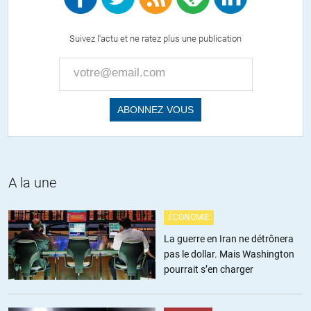
Merci pour le lien. Gorbachev n’apporte rien de nouveau. Il est
Suivez l'actu et ne ratez plus une publication
marié à une américaine et vit aux USA et en tant qu’ancien
président Russe (URSS) et de surcroît Nobel de la paix on aurait
pu s’attendre à plus de puissance dans ses propos. En 1991 il a
mis tous les Russes dans la dèche et ils s’en souviennent encore.
Il oublie une chose importante c’est l’origine du bazar actuel qui
vient d’une volonté des USA et pire, forçant l’Europe à leur donner
raison et à se joindre à eux. Sans cet absolutisme il y aurait une
Ukraine fédéralisée et un commerce à l’Ouest et à l’Est. J’insiste, il
y a une origine et une volonté à ce conflit et proposer d’arrêter de
se battre est un peu léger me semble-t-il, c’est faire semblant
A la une
d’ignorer la cause.
N’empêche que le discours d’Attali commence à sonner juste et s’il
ÉCONOMIE
était un peu plus gonflé il devrait le dire plus fort.
La guerre en Iran ne détrônera
pas le dollar. Mais Washington
ALERTER
pourrait s’en charger
Omar
//
28.09.2014 à 00h33