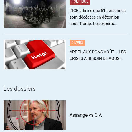
Gorbatchev n’a pas mis les Russes dans la dèche. Lors de la
POLITIQUE
perestroika, il a demandé à l’occident de l’aider à passer en
L’ICE affirme que 51 personnes
douceur du régime communiste à (selon ce qul avait en tête)une
sont décédées en détention
social-démocratie à la scandinave… Tous les Occidentaux (US Et
sous Trump. Les experts
Europe) qui ne cessaient de l’appuyer par de belles paroles, lui
estiment ce chiffre sous-estimé
ont fait un bras d’honneur megamaousse, lui demandant
d’appliquer à la Russie un régime semblable à celui de Pinochet
DIVERS
au Chili… Des réformes néo-libérales d’une rare brutalité… On
APPEL AUX DONS AOÛT – LES-
sait ce qui s’est passé par la suite… Eltsine et son coup d’État
CRISES A BESOIN DE VOUS !
lorsque la douma a refusé… Le parlement fermé et la Russie
soumise à une cure libérale destructrice et d’une violence
inégalée à ce jour dans l’histoire… Avec le soutien de Clinton et
de l’Europe… Tout ça est repris et analysé plus en détail dans le
livre de Naomi Klein « La stratégie du choc » que je vous invite à
Les dossiers
lire si vous ne connaissez pas… 50 ans d’histoire occidentale
revisitée… C’est depuis la lecture de ce livre que j’ai fermé mes
abonnements à la presse mainstream du Genre l’Im-Monde ou
Libé…
Assange vs CIA
Bien à vous.