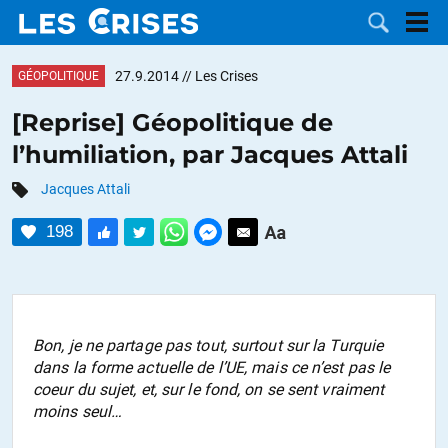
27.9.2014
// Les Crises
GÉOPOLITIQUE
[Reprise] Géopolitique de
l’humiliation, par Jacques Attali
LES
Jacques Attali
DOSSIERS
CATÉGORIES
198
MOTS CLÉS
NOUS
Bon, je ne partage pas tout, surtout sur la Turquie
dans la forme actuelle de l’UE, mais ce n’est pas le
CONTACTER
FAIRE UN
coeur du sujet, et, sur le fond, on se sent vraiment
moins seul…
DON