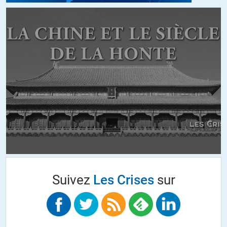
décision « éclairée » des « élites » de « faire cesser le gaspillage » (en
ruinant le système de santé public).
Quant aux autres, elles sont allées faire les ménages ou récurer les
fosses septiques dans des entreprises de nettoyage
(principalement pour parvenir à survivre) et participent donc
activement à la politique de privatisation souhaitée par le
gouvernement.
+5
ALERTER
Auguste Vannier
//
02.11.2021 à 10h48
Excellent document dont je peux reprendre à mon compte l’essentiel
des propos:
Suivez
Les Crises
sur
-témoin de violences policières injustifiables, j’ai peur d’aller
manifester;
-témoin d’arrestations et de gardes à vue arbitraires de citoyens
pacifiques, j’ai peur d’aller manifester;