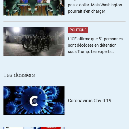
Il dit à partir de la 8e minute avec le sourir que si E. Macron avait
pas le dollar. Mais Washington
adopté le système de crédit social à la chinoise* il n’y aurait jamais eu
pourrait s’en charger
de crise des gilets jaunes. Pas de gilet jaune donc pas d’interpellation
abusive comme le rappel ici amnesty international, mais la
considération inhumaine par nos « élites » que les individus ne se
POLITIQUE
résument qu’à des données et la mise en place d’un cadre
L’ICE affirme que 51 personnes
d’autosurveillance et d’autocensure généralisée. Quel triste monde…
sont décédées en détention
sous Trump. Les experts
*dont on peut probablement considérer que le pass sanitaire en est
estiment ce chiffre sous-estimé
la première pierre par la surveillance numérique, la conformation aux
injonctions des mesures qui émanent du conseil de défense et la
différenciation sociétale qu’il met en oeuvre
Les dossiers
+6
ALERTER
Savonarole
//
02.11.2021 à 14h28
Coronavirus Covid-19
Le crédit social à la chinoise, tous nos dirigeants ont juré leurs
grands dieux qu’ils trouvaient ça inhumain … et ils s’appliquent tous
à le mettre en place.
Ne les laissons pas faire.