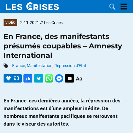
2.11.2021
// Les Crises
VIDÉO
En France, des manifestants
présumés coupables – Amnesty
LES
International
DOSSIERS
CATÉGORIES
France
,
Manifestation
,
Répression d'Etat
93
MOTS CLÉS
NOUS
En France, ces dernières années, la répression des
manifestations est d’une ampleur inédite. De
CONTACTER
FAIRE UN
nombreux manifestants pacifiques se retrouvent
dans le viseur des autorités.
DON