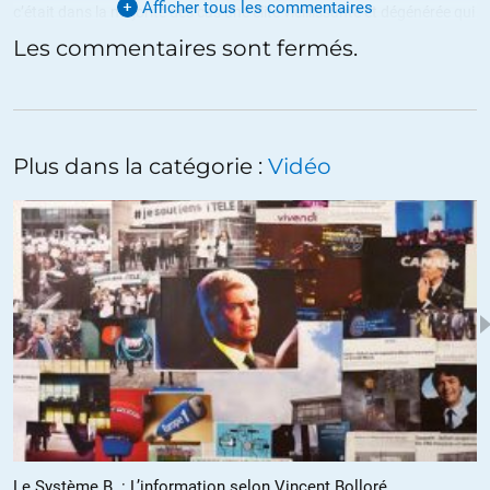
Afficher tous les commentaires
c’était dans la majorité des cas une élite vieillissante et dégénérée qui
se retrouvait remplacée par une autre « élite » aux crocs plus acérés
Les commentaires sont fermés.
qui la remplaçait en se basant sur de nouveaux concepts de
« légitimité » qui paraissait plus « modernes » en fonction de
l’époque.
Ainsi les grandes monarchies bâties à la fin du moyen âge se sont
Plus dans la catégorie :
Vidéo
construites sur la « volonté divine » car c’était à l’époque un principe
très « progressiste », puis au XVIIIème siècle ce concept a été basé
sur une « égalité » de tous les « citoyens » (avec cependant un faible
pourcentage qui étaient largement plus « égaux » que les autres).
Rien de neuf au niveau de l’humanité.
Les « élites » préservent leurs fesses et leurs privilèges en traquant
méthodiquement les contestataires (surtout s’ils sont pacifiques –
on ne craint pas de se prendre une balle perdue) pour que ce système
de caste perdure aussi longtemps que possible.
Et quand la population sera lassée de se faire maltraiter par cette
Le Système B. : L’information selon Vincent Bolloré