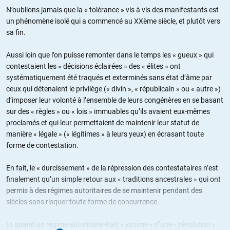
N’oublions jamais que la « tolérance » vis à vis des manifestants est
un phénomène isolé qui a commencé au XXème siècle, et plutôt vers
sa fin.
Aussi loin que l’on puisse remonter dans le temps les « gueux » qui
contestaient les « décisions éclairées » des « élites » ont
systématiquement été traqués et exterminés sans état d’âme par
ceux qui détenaient le privilège (« divin », « républicain » ou « autre »)
d’imposer leur volonté à l’ensemble de leurs congénères en se basant
sur des « règles » ou « lois » immuables qu’ils avaient eux-mêmes
proclamés et qui leur permettaient de maintenir leur statut de
manière « légale » (« légitimes » à leurs yeux) en écrasant toute
forme de contestation.
En fait, le « durcissement » de la répression des contestataires n’est
finalement qu’un simple retour aux « traditions ancestrales » qui ont
permis à des régimes autoritaires de se maintenir pendant des
siècles sans risquer toute forme de concurrence.
Et quand un régime autoritaire était « victime » d’une « révolution »