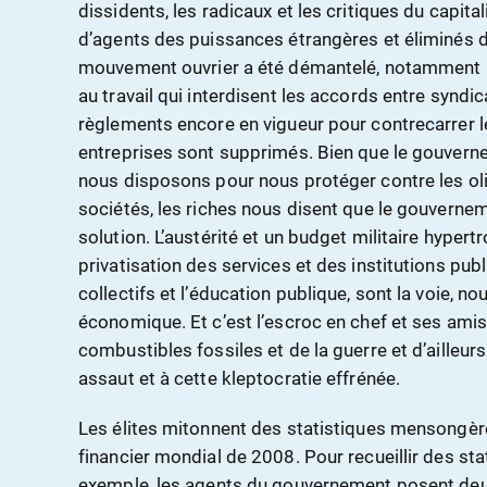
dissidents, les radicaux et les critiques du capit
d’agents des puissances étrangères et éliminés d
mouvement ouvrier a été démantelé, notamment par
au travail qui interdisent les accords entre syndi
règlements encore en vigueur pour contrecarrer le 
entreprises sont supprimés. Bien que le gouvern
nous disposons pour nous protéger contre les ol
sociétés, les riches nous disent que le gouvernem
solution. L’austérité et un budget militaire hypertr
privatisation des services et des institutions p
collectifs et l’éducation publique, sont la voie, no
économique. Et c’est l’escroc en chef et ses amis 
combustibles fossiles et de la guerre et d’ailleurs
assaut et à cette kleptocratie effrénée.
Les élites mitonnent des statistiques mensongère
financier mondial de 2008. Pour recueillir des st
exemple, les agents du gouvernement posent deu