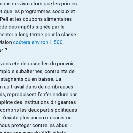
nous survivre alors que les primes
t que les programmes sociaux et
 Pell et les coupons alimentaires
code des impôts signée par le
enter à long terme pour la classe
vision
coûtera environ 1 500
er ?
avons été dépossédés du pouvoir
emplois subalternes, contraints de
 stagnants ou en baisse. La
ion au travail dans de nombreuses
is, reproduisent l’enfer enduré par
plète des institutions dirigeantes
y compris les deux partis politiques
’il n’existe plus aucun mécanisme
nous protéger contre les abus
e
s des esclaves du XXI
siècle,