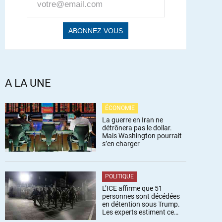
A LA UNE
ÉCONOMIE
La guerre en Iran ne
détrônera pas le dollar.
Mais Washington pourrait
s’en charger
POLITIQUE
L’ICE affirme que 51
personnes sont décédées
en détention sous Trump.
Les experts estiment ce
chiffre sous-estimé