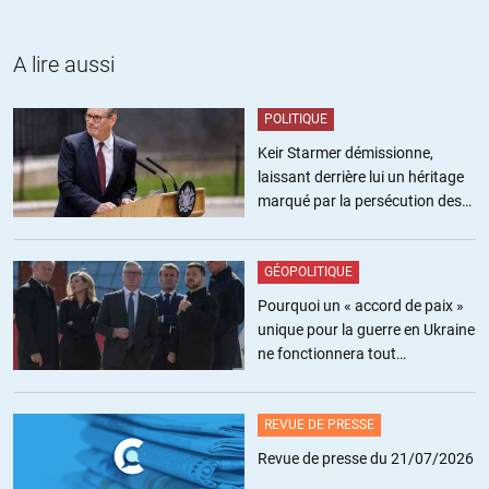
musulmans-carte/article-normal-434761.html
A lire aussi
POLITIQUE
J
//
29.06.2017 à 07h48
Keir Starmer démissionne,
laissant derrière lui un héritage
Il faudrait voir (je n’ai pas de données précises) combien de
marqué par la persécution des
ces victimes musulmanes du djihadisme sunnite sont chiites
militants pro-palestiniens
et vice-versa.
http://bouquinsblog.blog4ever.com/sunnites-
chiites-pourquoi-ils-s-entretuent-martine-gozlan
GÉOPOLITIQUE
Pourquoi un « accord de paix »
unique pour la guerre en Ukraine
ne fonctionnera tout
simplement pas
fanfan
//
29.06.2017 à 07h21
REVUE DE PRESSE
Les musulmans ont payé un lourd tribut lors de l’attentat de
Nice, revendiqué par l’État islamique : 30 musulmans ont été
Revue de presse du 21/07/2026
fauchés par le camion qui a coûté la vie à 84 personnes sur