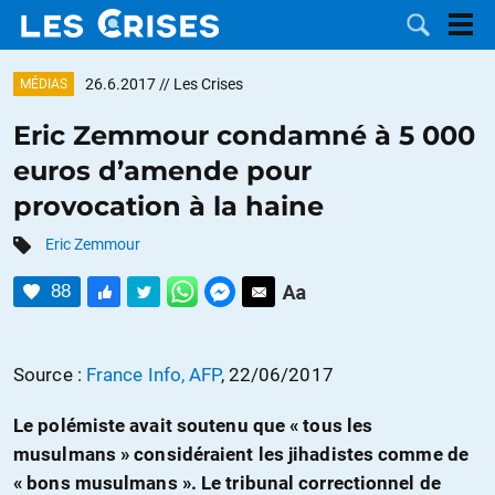
26.6.2017
// Les Crises
MÉDIAS
Eric Zemmour condamné à 5 000
euros d’amende pour
LES
provocation à la haine
DOSSIERS
CATÉGORIES
Eric Zemmour
88
MOTS CLÉS
NOUS
Source :
France Info, AFP
, 22/06/2017
CONTACTER
FAIRE UN
Le polémiste avait soutenu que « tous les
musulmans » considéraient les jihadistes comme de
DON
« bons musulmans ». Le tribunal correctionnel de