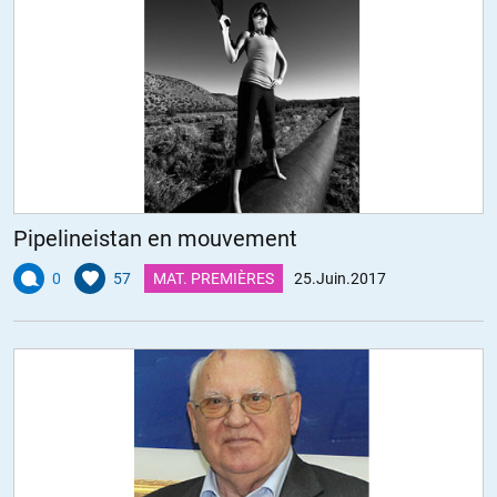
sont à 98% musulmanes »
C’est comme dire : Au Brésil, 90% des victimes des gangs
sont chrétiennes. C’est évident puis que 90% de la population
la bas est chrétienne, gang compris.
Ce qui compte c’est leur idéologie et ce qu’il veulent imposer.
Ce que l’Etat Islamique veut ce n’est pas tuer tous les
musulmans, ce sont juste des victimes collatérales pour
Pipelineistan en mouvement
imposer leur idéologie et atteindre leur but qui est d’éliminer
tous les non musulmans.
0
57
MAT. PREMIÈRES
25.Juin.2017
Je ne dis pas que ce n’est pas grave ou que ça ne compte
pas. Mais il ne faut pas confondre le but final et les moyens
pour y arriver.
Je tiens également à signaler que Zemmour est CONTRE
toute intervention et l’a toujours clamer haut et fort.