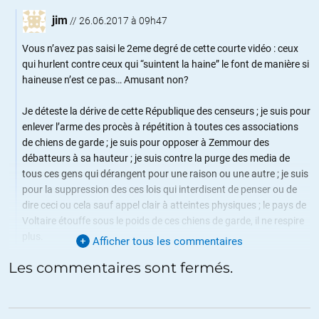
jim
//
26.06.2017 à 09h47
Vous n’avez pas saisi le 2eme degré de cette courte vidéo : ceux
qui hurlent contre ceux qui “suintent la haine” le font de manière si
haineuse n’est ce pas… Amusant non?
Je déteste la dérive de cette République des censeurs ; je suis pour
enlever l’arme des procès à répétition à toutes ces associations
de chiens de garde ; je suis pour opposer à Zemmour des
débatteurs à sa hauteur ; je suis contre la purge des media de
tous ces gens qui dérangent pour une raison ou une autre ; je suis
pour la suppression des ces lois qui interdisent de penser ou de
dire ceci ou cela sauf appel clair à atteintes physiques ; le pays de
Voltaire étouffe sous le poids de ces chiens de garde, il ne respire
plus.
Afficher tous les commentaires
Les commentaires sont fermés.
ALERTER
basile
//
26.06.2017 à 11h37