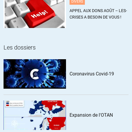
DIVERS
@Orau :
APPEL AUX DONS AOÛT – LES-
» Ce que l’Etat Islamique veut ce n’est pas tuer tous les
CRISES A BESOIN DE VOUS !
musulmans, ce sont juste des victimes collatérales »
==> Il me semble que non… l’EI a dans son viseur les chiites
également
==> Et bcp de musulman meurt car ils y en a qui s’opposent à
Les dossiers
la création du « califat », et sont donc considérés comme
ennemis
Ce ne sont pas des victimes collatérales, dans le sens où elles
Coronavirus Covid-19
sont clairement visées. AMHA
fanfan
//
29.06.2017 à 06h58
Expansion de l'OTAN
Une carte ici :
http://www.levif.be/actualite/international/les-
principales-victimes-du-terrorisme-islamiste-sont-des-