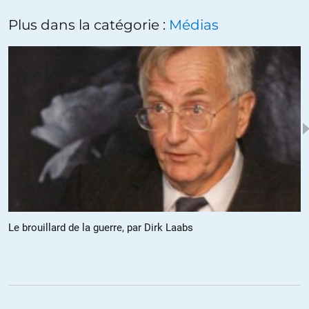
désolé, je n’avais pas regardé, pour ne pas risquer l’infarctus 🙂
Plus dans la catégorie :
Médias
d’expérience, pour résumer :
– sous une droite comme on a connu, parler politique, c’est
coco, c’est haineux
– sous la gauche qu’on vient de connaître, parler politique, c’est
facho, c’est haineux
– maintenant, parler religion, c’est raciste, c’est haineux
Alae
//
26.06.2017 à 12h01
Ce n’est pas haineux de s’élever contre Zemmour, c’est une
Le brouillard de la guerre, par Dirk Laabs
question d’agit-prop malsaine de sa part. Ce qu’il oublie
systématiquement, c’est que les victimes du terrorisme
salafiste-wahhabite-takfiriste sont à 98% musulmanes. Que
quelqu’un d’aussi intelligent que Zemmour choisisse de ne pas
voir cela, et de mettre tous les musulmans dans le même sac,