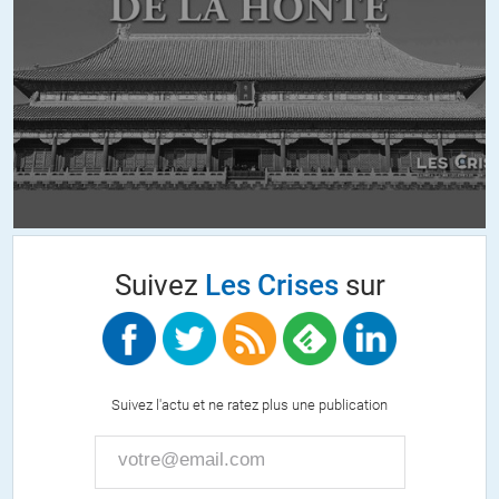
Chacun aborde les problématiques qui lui sont posées dans
sa vie avec les moyens indépendants, pour l’essentiel,de sa
volonté.
Si plus est,une idéologie est adoptée,les possibilites de
transgression sont réduites et amènent à des pensées et
positions personnelles indiscutables.
Il ne s’agit point d’intelligence supérieure ou autre mais d’une
pensée ou rationalité personnelle.
Des lors que la démonstration est faite ou pas,le débat
s’ouvre et conduit l’expression d’un point de vue et pas d’une
vérité.
Suivez
Les Crises
sur
Vincent
//
26.06.2017 à 19h30
Suivez l'actu et ne ratez plus une publication
si la vaste majorité des tueries commises par les islamistes
sont proferées a l’encontre des musulmans, c’est
simplement parce que ces musulmans la sont plus proche de