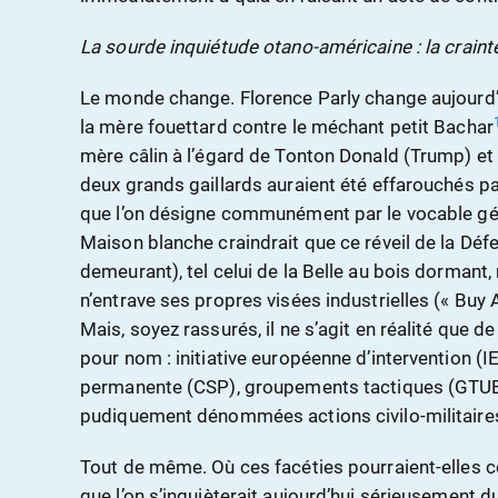
La sourde inquiétude otano-américaine : la craint
Le monde change. Florence Parly change aujourd’hu
la mère fouettard contre le méchant petit Bachar
mère câlin à l’égard de Tonton Donald (Trump) et
deux grands gaillards auraient été effarouchés p
que l’on désigne communément par le vocable gén
Maison blanche craindrait que ce réveil de la Dé
demeurant), tel celui de la Belle au bois dormant,
n’entrave ses propres visées industrielles (« Buy
Mais, soyez rassurés, il ne s’agit en réalité que 
pour nom : initiative européenne d’intervention (I
permanente (CSP), groupements tactiques (GTUE)
pudiquement dénommées actions civilo-militaire
Tout de même. Où ces facéties pourraient-elles 
que l’on s’inquièterait aujourd’hui sérieusement d