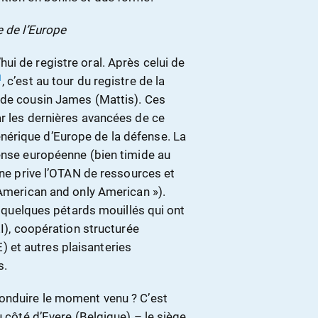
e de l’Europe
i de registre oral. Après celui de
1
, c’est au tour du registre de la
 de cousin James (Mattis). Ces
ar les dernières avancées de ce
érique d’Europe de la défense. La
fense européenne (bien timide au
 ne prive l’OTAN de ressources et
 American and only American »).
de quelques pétards mouillés qui ont
EI), coopération structurée
 et autres plaisanteries
s.
conduire le moment venu ? C’est
u côté d’Evere (Belgique) – le siège