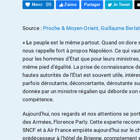
99
Merci
J'aime
Partager
Je Tweet
Source :
Proche & Moyen-Orient, Guillaume Berlat
« L
e peuple est le même partout. Quand on dore ses
nous rappelle fort à propos Napoléon. Ce qui vaut
pour les hommes d’État que pour leurs ministre
même pied d’égalité. La prise de connaissance d
hautes autorités de l’État est souvent utile, intére
parfois déroutante, déconcertante, déroutante sur
donnée par un ministre régalien qui déborde son 
compétence.
Aujourd’hui, nos regards et nos attentions se port
des Armées, Florence Parly. Cette experte reconnu
SNCF et à Air France empiète aujourd’hui sur le
prédécesseur à l’hôtel de Brienne, promptement ex