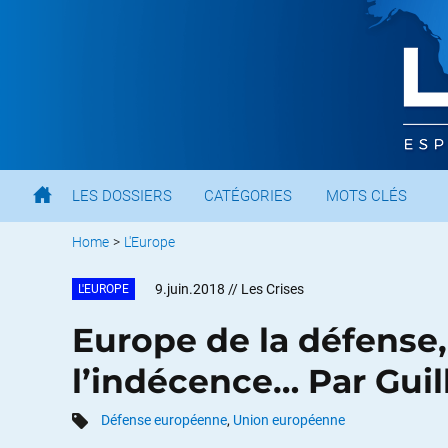
LES DOSSIERS
CATÉGORIES
MOTS CLÉS
Home
>
L'Europe
9.juin.2018
// Les Crises
L'EUROPE
Europe de la défense
l’indécence… Par Gui
Défense européenne
,
Union européenne