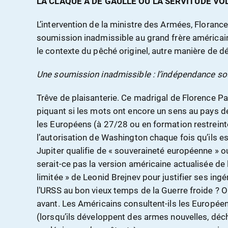
LA CLAQUE À DE GAULLE OU LA SERVITUDE VO
L’intervention de la ministre des Armées, Florance
soumission inadmissible au grand frère américain
le contexte du pêché originel, autre manière de d
Une soumission inadmissible : l’indépendance so
Trêve de plaisanterie. Ce madrigal de Florence Pa
piquant si les mots ont encore un sens au pays d
les Européens (à 27/28 ou en formation restrein
l’autorisation de Washington chaque fois qu’ils e
Jupiter qualifie de « souveraineté européenne » o
serait-ce pas la version américaine actualisée de 
limitée » de Leonid Brejnev pour justifier ses ingé
l’URSS au bon vieux temps de la Guerre froide ? On 
avant. Les Américains consultent-ils les Européens
(lorsqu’ils développent des armes nouvelles, déchir