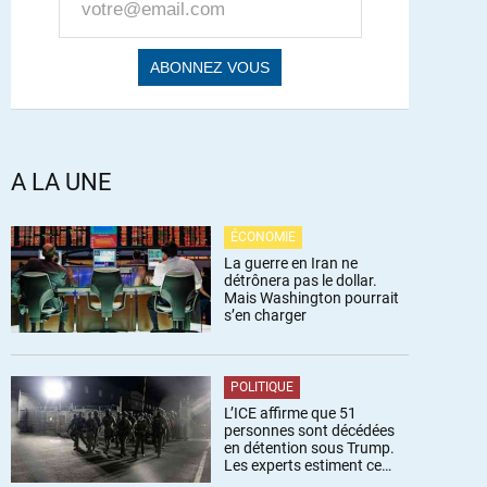
A LA UNE
ÉCONOMIE
La guerre en Iran ne
détrônera pas le dollar.
Mais Washington pourrait
s’en charger
POLITIQUE
L’ICE affirme que 51
personnes sont décédées
en détention sous Trump.
Les experts estiment ce
chiffre sous-estimé