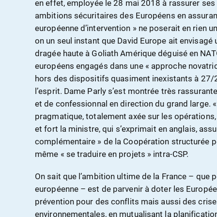
en effet, employée le 28 mai 2018 à rassurer ses
ambitions sécuritaires des Européens en assurant q
européenne d’intervention » ne poserait en rien 
on un seul instant que David Europe ait envisagé 
dragée haute à Goliath Amérique déguisé en NATO
européens engagés dans une « approche novatric
hors des dispositifs quasiment inexistants à 27/
l’esprit. Dame Parly s’est montrée très rassurante
et de confessionnal en direction du grand large. « L
pragmatique, totalement axée sur les opérations, 
et fort la ministre, qui s’exprimait en anglais, ass
complémentaire » de la Coopération structurée p
même « se traduire en projets » intra-CSP.
On sait que l’ambition ultime de la France – que 
européenne – est de parvenir à doter les Europée
prévention pour des conflits mais aussi des cris
environnementales, en mutualisant la planification 