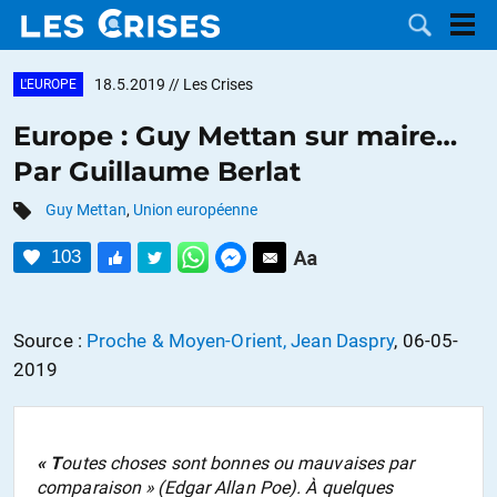
18.5.2019
// Les Crises
L'EUROPE
Europe : Guy Mettan sur maire…
Par Guillaume Berlat
LES
Guy Mettan
,
Union européenne
DOSSIERS
CATÉGORIES
103
MOTS CLÉS
Source :
Proche & Moyen-Orient, Jean Daspry
, 06-05-
NOUS
2019
CONTACTER
FAIRE UN
«
T
outes choses sont bonnes ou mauvaises par
DON
comparaison
» (Edgar Allan Poe). À quelques