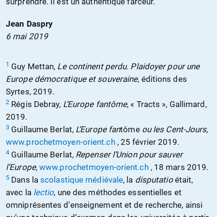
surprendre. Il est un authentique farceur.
Jean Daspry
6 mai 2019
1
Guy Mettan,
Le continent perdu. Plaidoyer pour une
Europe démocratique et souveraine
, éditions des
Syrtes, 2019.
2
Régis Debray,
L’Europe fantôme
, « Tracts », Gallimard,
2019.
3
Guillaume Berlat,
L’Europe fan
tôme
ou les Cent-Jours
,
www.prochetmoyen-orient.ch
, 25 février 2019.
4
Guillaume Berlat,
Repenser l’Union pour sauver
l’Europe
,
www.prochetmoyen-orient.ch
, 18 mars 2019.
5
Dans la
scolastique
médiévale
, la
disputatio
était,
avec la
lectio
, une des méthodes essentielles et
omniprésentes d’enseignement et de recherche, ainsi