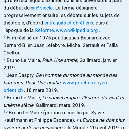
qu’une technique d’examen dans les universités à partir
e
du début du
xiii
siècle
. Le terme désignera
progressivement ensuite les débats sur les sujets de
théologie, d’abord
entre juifs et chrétiens
, puis à
l’époque de la
Réforme
,
www.wikipedia.org
.
6
Film réalisé en 1975 par Jacques Besnard avec
Bernard Blier, Jean Lefebvre, Michel Serrault et Tsilla
Chelton.
7
Bruno Le Maire,
Paul. Une amitié
, Gallimard, janvier
2019.
8
Jean Daspry,
De l’homme du monde au monde des
hommes. Paul. Une amitié
,
www.prochetmoyen-
orient.ch
, 18 mars 2019.
9
Bruno Le Maire,
Le nouvel empire. L’Europe du vingt et
unième siècle
, Gallimard, mars, 2019.
10
Bruno Le Maire (propos recueillis par Sylvie
Kauffmann et Philippe Escande),
« L’Europe ne doit plus
avoir peur de sa puissance
», le Monde, 20 avril 2019, p.