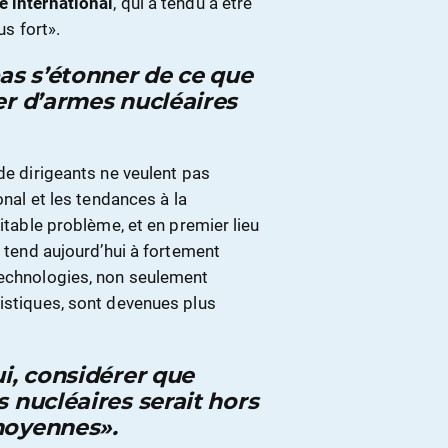
e international
, qui a tendu à être
us fort».
pas s’étonner de ce que
er d’armes nucléaires
de dirigeants ne veulent pas
onal et les tendances à la
ritable problème, et en premier lieu
e tend aujourd’hui à fortement
technologies, non seulement
listiques, sont devenues plus
ui, considérer que
 nucléaires serait hors
moyennes».