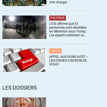
s’en charger
POLITIQUE
L’ICE affirme que 51
personnes sont décédées
en détention sous Trump.
Les experts estiment ce
chiffre sous-estimé
DIVERS
APPEL AUX DONS AOÛT –
LES-CRISES A BESOIN DE
VOUS !
LES DOSSIERS