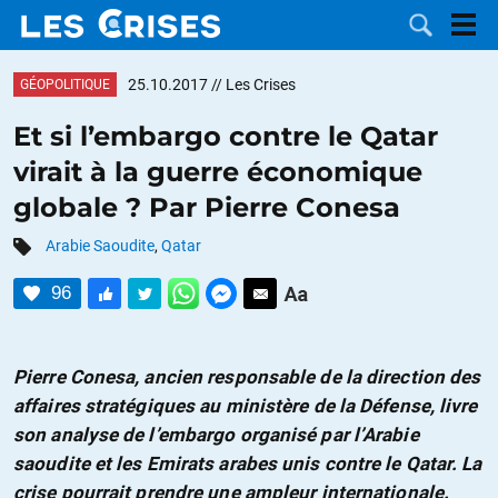
25.10.2017
// Les Crises
GÉOPOLITIQUE
Et si l’embargo contre le Qatar
virait à la guerre économique
LES
globale ? Par Pierre Conesa
DOSSIERS
CATÉGORIES
Arabie Saoudite
,
Qatar
96
MOTS CLÉS
NOUS
Pierre Conesa, ancien responsable de la direction des
affaires stratégiques au ministère de la Défense, livre
CONTACTER
FAIRE UN
son analyse de l’embargo organisé par l’Arabie
saoudite et les Emirats arabes unis contre le Qatar. La
DON
crise pourrait prendre une ampleur internationale.