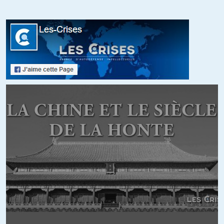
difficile à construire.
Donc quoi ? Quel gâchis, quelle bêtise…
+17
ALERTER
Chris
//
25.10.2017 à 14h21
Notre pays n’est pas dépendant du pacte du Quincy.
A première vue oui, mais la vente d’Alstom à GE, rend notre
production d’électricité nucléaire dépendante des Etats-Unis…
Qui rappelle la reddition de la France après tout le tapage onusien-
villepéniste sur l’invasion de l’Irak, non pas pour un plat de lentilles,
mais pour assurer la livraison des sabots d’appontage du Charles
De Gaulle, entre autres !
+9
ALERTER
Owen
//
25.10.2017 à 18h47
Oui, l’estocade, pour moi, c’était quand toute la presse a informé