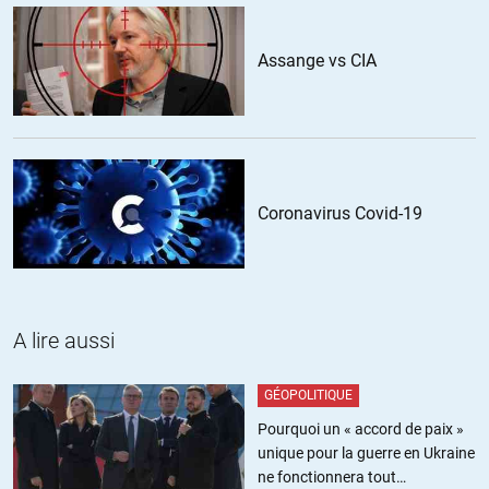
Chris
//
25.10.2017 à 14h35
Assange vs CIA
» reprendre la main sur la question proche orientale, Syrie, Irak,
Liban et Palestine »
N’étant pas émotionnellement concernée, je vois l’évolution
différemment, car vous négligez la Russie qui est en train
d’investir/d’arbitrer le Moyen-Orient, un acteur qui notoirement ne
joue pas double-jeu, donc crédible, qui plus est, adossé à la Chine,
Coronavirus Covid-19
première économie mondiale.
Et dieu sait (ou Allah) si le monde chaotique créé par l’Empire a
besoin de crédibilité pour ré-instaurer la confiance, c’est-à-dire paix
et stabilité. Le fait que tous les acteurs se rendent à Moscou,
comme d’aucuns vont à Canossa, est un signal fort.
A lire aussi
Certes, cela ne se fera pas sans remous et résistances, mais le
chemin me semble tracé. Poutine y travaille depuis 17 ans et ne
lâchera rien aux prochaines élections russes.
GÉOPOLITIQUE
Pourquoi un « accord de paix »
+5
ALERTER
unique pour la guerre en Ukraine
ne fonctionnera tout