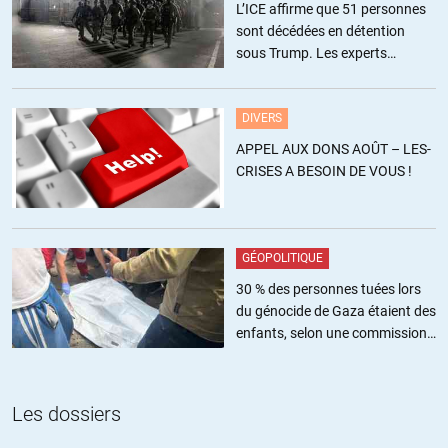
L’ICE affirme que 51 personnes
inarrêtable de l’influence iranienne,et de sa présence sur le terrain
sont décédées en détention
arabe. Pour ce qui me concerne,l’alliance entre la Qatar et l’Iran est
sous Trump. Les experts
vraiment une alliance de circonstance,les intêrets des deux pays
estiment ce chiffre sous-estimé
étant fondamentalement divergents. Les EAU serviront fort
probablement de trait d’union dans les discussions à venir entre les
DIVERS
deux fortes têtes de la région,les leaders saoudiens et qataris,jeunes
APPEL AUX DONS AOÛT – LES-
et bouillonnants. D’autant qu’il y a deux urgences à régler,et
CRISES A BESOIN DE VOUS !
d’importance. Mettre un terme à la guerre du Yémen,devenue un
poids et un facteur de déstabilisation insupportables pour le
royaume saoudien,et reprendre la main sur la question proche
orientale,Syrie,Irak,Liban et Palestine,où l’influence « chiite » est de
GÉOPOLITIQUE
plus en plus prégnante. Et là,l’Iran vient à mon sens de commettre
une erreur de fond,en appuyant les velléités du Hamas de continuer
30 % des personnes tuées lors
la lute armée contre Israël avec pour objectif son annihilation. J’ai
du génocide de Gaza étaient des
bien peur que ce soit le Liban qui serve,une fois de plus,de champ
enfants, selon une commission
d’expérimentation,au moyen d’une guerre censée resserrer les rangs.
de l’ONU
Hamas au Sud,Hezbollah au Nord, et peut-être,et même sûrement
une intifada au milieu.
Les dossiers
+3
ALERTER