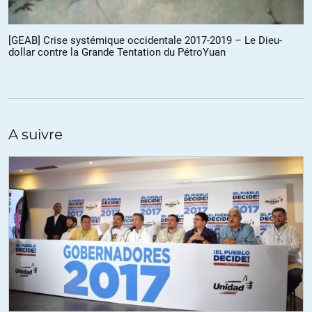
nous, c’est une démocratie».
https://www.youtube.com/watch?
time_continue=1&v=AM5Vg0YSM8g
[GEAB] Crise systémique occidentale 2017-2019 – Le Dieu-
dollar contre la Grande Tentation du PétroYuan
+4
ALERTER
Nicolas
//
25.10.2017 à 08h42
A suivre
« le Pipe Dolphin qui approvisionne Dubaï en gaz »
En fait « Dolphin » arrive dans l’Émirat d’Abou Dhabi. Doubaï est plus
glamour qu’Abou Dhabi mais 19 fois plus petit, à peine plus peuplé
qu’Abou Dhabi, et n’a qu’⅓ de la population totale des ÉAU.
Et puis, on a beau aspirer ou sucer une « pipe », ça n’éclaire rien. Un
gazoduc par contre ya des chance.
» La crise va donc durer » : Je ne parierais pas ma chemise là-dessus
: après sa visite à Moscou, le roi du Sud-Daech a décidé de changer
toute la stratégie de son royaume et de se tourner vers l’islam
modéré : constatant son échec il prépare le terrain pour la fin des
hostilité avec l’Iran ? (Qatar / Yémen / Irak / Syrie).