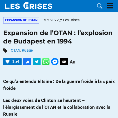
15.2.2022
// Les Crises
EXPANSION DE L'OTAN
Expansion de l’OTAN : l’explosion
de Budapest en 1994
LES
OTAN
,
Russie
DOSSIERS
CATÉGORIES
154
MOTS CLÉS
Ce qu’a entendu Eltsine : De la guerre froide à la « paix
NOUS
froide
CONTACTER
FAIRE UN
Les deux voies de Clinton se heurtent –
l’élargissement de l’OTAN et la collaboration avec la
DON
Russie