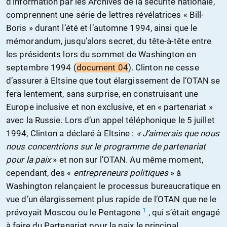
d’information par les Archives de la sécurité nationale,
comprennent une série de lettres révélatrices « Bill-
Boris » durant l’été et l’automne 1994, ainsi que le
mémorandum, jusqu’alors secret, du tête-à-tête entre
les présidents lors du sommet de Washington en
septembre 1994 (
document 04
). Clinton ne cesse
d’assurer à Eltsine que tout élargissement de l’OTAN se
fera lentement, sans surprise, en construisant une
Europe inclusive et non exclusive, et en « partenariat »
avec la Russie. Lors d’un appel téléphonique le 5 juillet
1994, Clinton a déclaré à Eltsine :
« J’aimerais que nous
nous concentrions sur le programme de partenariat
pour la paix
» et non sur l’OTAN. Au même moment,
cependant, des «
entrepreneurs politiques
» à
Washington relançaient le processus bureaucratique en
vue d’un élargissement plus rapide de l’OTAN que ne le
1
prévoyait Moscou ou le Pentagone
, qui s’était engagé
à faire du Partenariat pour la paix le principal