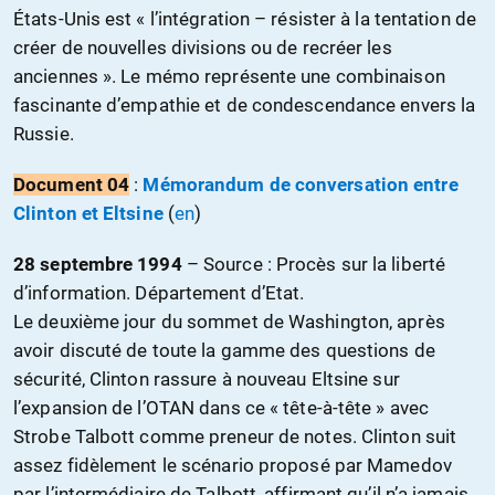
États-Unis est « l’intégration – résister à la tentation de
créer de nouvelles divisions ou de recréer les
anciennes ». Le mémo représente une combinaison
fascinante d’empathie et de condescendance envers la
Russie.
Document 04
:
Mémorandum de conversation entre
Clinton et Eltsine
(
en
)
28 septembre 1994
– S
ource : Procès sur la liberté
d’information. Département d’Etat.
Le deuxième jour du sommet de Washington, après
avoir discuté de toute la gamme des questions de
sécurité, Clinton rassure à nouveau Eltsine sur
l’expansion de l’OTAN dans ce « tête-à-tête » avec
Strobe Talbott comme preneur de notes. Clinton suit
assez fidèlement le scénario proposé par Mamedov
par l’intermédiaire de Talbott, affirmant qu’il n’a jamais